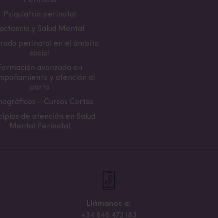
Psiquiatría perinatal
actancia y Salud Mental
rada perinatal en el ámbito
social
Formación avanzada en
mpañamiento y atención al
parto
ográficos – Cursos Cortos
cipios de atención en Salud
Mental Perinatal
Llámanos a:
+34 648 472 183