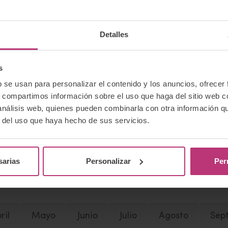
d patriarcal: cuando la biología se impone a la cultu
Detalles
s
b se usan para personalizar el contenido y los anuncios, ofrecer
ril
Mayo
Junio
Septiembre
Octubre
s, compartimos información sobre el uso que haga del sitio web 
 análisis web, quienes pueden combinarla con otra información q
re más hijos y el otro no?
(
Infosalus
, 3 de enero de 20
r del uso que haya hecho de sus servicios.
cumple con la función de proveer se ha quedado obsol
sarias
Personalizar
Per
ril
Mayo
Junio
Julio
Agosto
Sep