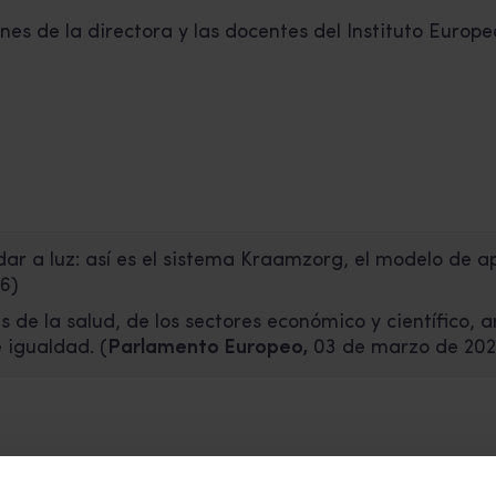
nes de la directora y las docentes del Instituto Euro
ar a luz: así es el sistema Kraamzorg, el modelo de 
6)
les de la salud, de los sectores económico y científico
 igualdad.
(
Parlamento Europeo,
03 de marzo de 202
Octubre