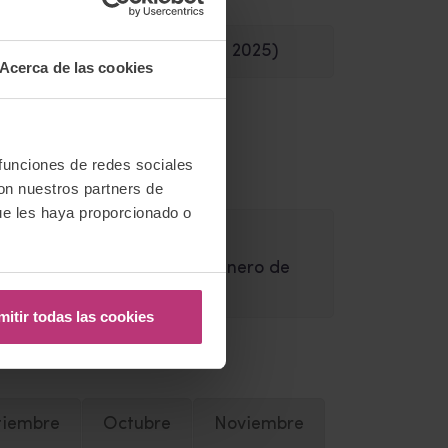
ra
(
El País,
24 de febrero de 2025)
Acerca de las cookies
 funciones de redes sociales
Noviembre
con nuestros partners de
ue les haya proporcionado o
24)
eto”
(
Webconsultas
, 18 de enero de
mitir todas las cookies
tiembre
Octubre
Noviembre