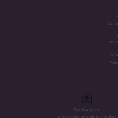
L
La mi
aco
Mon
Prin
Escribenos a:
info@saludmentalperinatal.es