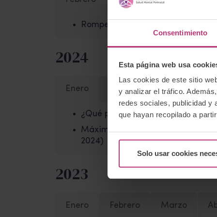
Romper con el modelo de paternida
Consentimiento
2024
Esta página web usa cookie
Las cookies de este sitio we
Enero
Febrero
Marzo
Ab
y analizar el tráfico. Ademá
redes sociales, publicidad y
¿Qué pasa si en la pareja uno quie
que hayan recopilado a parti
Máximo Peña: “El padre que solo 
2024)
Solo usar cookies nece
2023
Enero
Febrero
Marzo
Ab