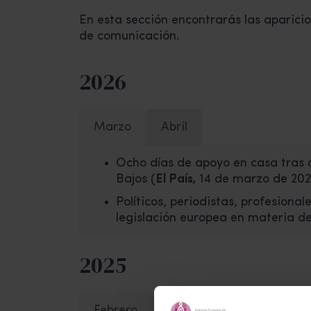
En esta sección encontrarás las aparicio
de comunicación.
2026
Marzo
Abril
Ocho días de apoyo en casa tras d
Bajos
(
El País,
14 de marzo de 202
Políticos, periodistas, profesiona
legislación europea en materia de
2025
Febrero
Marzo
Septiembre