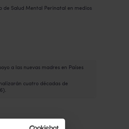
peo de Salud Mental Perinatal en medios
apoyo a las nuevas madres en Países
, analizarán cuatro décadas de
6).