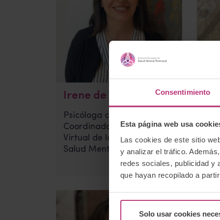
Consentimiento
Irene de la Cruz
Azu
Psicóloga clinica |
Psi
Esta página web usa cookie
Coordinadora del Aula
For
Virtual de la Formación en
Psi
Las cookies de este sitio we
Salud Mental Perinatal
y analizar el tráfico. Ademá
redes sociales, publicidad y
que hayan recopilado a parti
Solo usar cookies nece