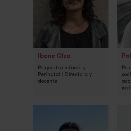
Ibone Olza
Pa
Psiquiatra infantil y
Psi
Perinatal | Directora y
soc
docente
aca
inst