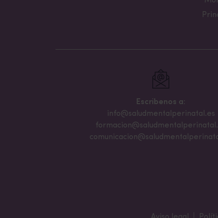
Mon
Prin
Escribenos a:
info@saludmentalperinatal.es
formacion@saludmentalperinatal
comunicacion@saludmentalperinata
Aviso legal
Polít