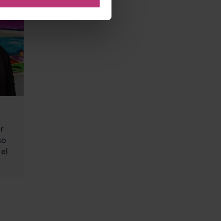
r
so
el