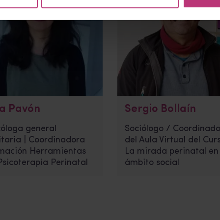
la Pavón
Sergio Bollaín
cóloga general
Sociólogo / Coordinado
itaria | Coordinadora
del Aula Virtual del Cur
mación Herramientas
La mirada perinatal en 
Psicoterapia Perinatal
ámbito social