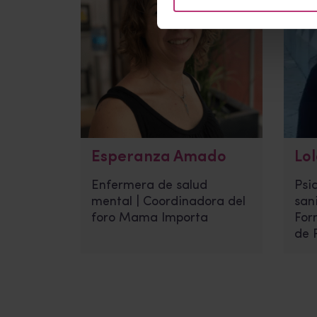
Esperanza Amado
Lo
Enfermera de salud
Psi
mental | Coordinadora del
san
foro Mama Importa
For
de 