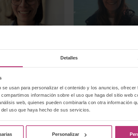
Detalles
l Forti Buratti
María Paula
Cavanna
quiatra | Coordinadora
s
mación Posgrado en
Psicóloga perinatal |
quiatría Perinatal
Coordinadora Formaci
b se usan para personalizar el contenido y los anuncios, ofrecer
Herramientas de
s, compartimos información sobre el uso que haga del sitio web 
Psicoterapia Perinatal
 análisis web, quienes pueden combinarla con otra información q
r del uso que haya hecho de sus servicios.
sarias
Personalizar
Per