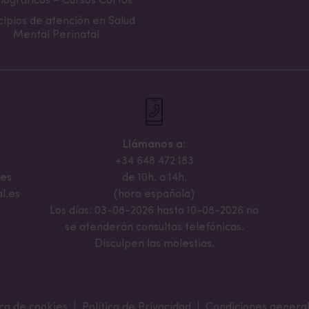
ográficos – Cursos Cortos
cipios de atención en Salud
Mental Perinatal
Llámanos a:
+34 648 472 183
.es
de 10h. a 14h.
l.es
(hora española)
Los días: 03-08-2026 hasta 10-08-2026 no
se atenderán consultas telefónicas.
Disculpen las molestias.
ica de cookies
Política de Privacidad
Condiciones general