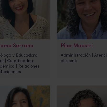
loma Serrano
Pilar Maestri
cóloga y Educadora
Administración | Atenc
ial | Coordinadora
al cliente
démica | Relaciones
itucionales