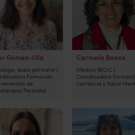
lar Gómez-Ulla
Carmela Baeza
óloga, duelo perinatal |
Médica IBCLC |
rdinadora Formación
Coordinadora Formaci
ramientas de
Lactancia y Salud Ment
coterapia Perinatal