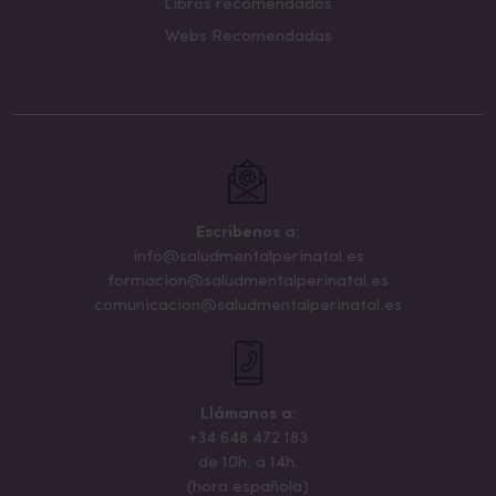
Libros recomendados
Webs Recomendadas
Escribenos a:
info@saludmentalperinatal.es
formacion@saludmentalperinatal.es
comunicacion@saludmentalperinatal.es
Llámanos a:
+34 648 472 183
de 10h. a 14h.
(hora española)