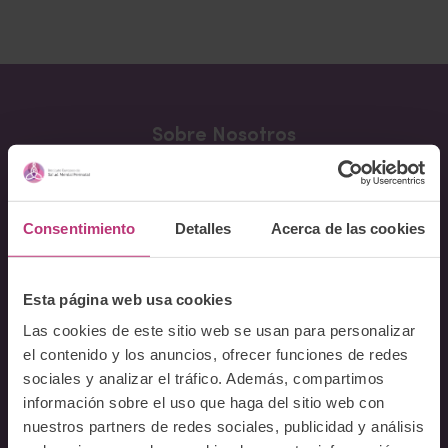
Sobre Nosotros
Acerca del Instituto
Equipo
Consentimiento
Detalles
Acerca de las cookies
Docentes
Preguntas frecuentes
Esta página web usa cookies
Cursos
Las cookies de este sitio web se usan para personalizar
el contenido y los anuncios, ofrecer funciones de redes
Conferencia Neurociencia de la Lactancia y aplicaciones
clínicas
sociales y analizar el tráfico. Además, compartimos
información sobre el uso que haga del sitio web con
Fundamentos en Salud Mental Perinatal
nuestros partners de redes sociales, publicidad y análisis
Herramientas de Psicoterapia Perinatal