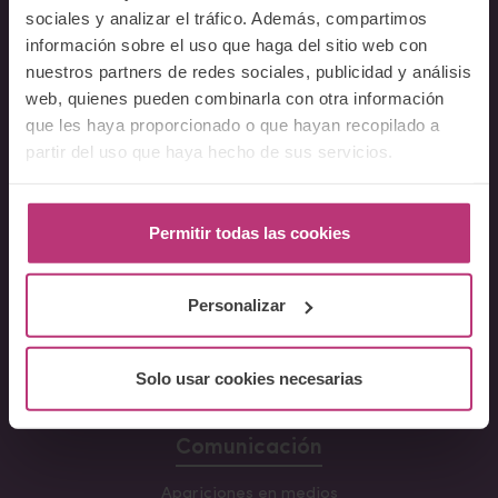
sociales y analizar el tráfico. Además, compartimos
Cursos
información sobre el uso que haga del sitio web con
nuestros partners de redes sociales, publicidad y análisis
Conferencia Neurociencia de la Lactancia y aplicaciones
web, quienes pueden combinarla con otra información
clínicas
que les haya proporcionado o que hayan recopilado a
Fundamentos en Salud Mental Perinatal
partir del uso que haya hecho de sus servicios.
Herramientas de Psicoterapia Perinatal
Psiquiatría perinatal
Permitir todas las cookies
Lactancia y Salud Mental
La mirada perinatal en el ámbito social
Personalizar
Formación avanzada en acompañamiento y atención al
parto
Monográficos – Cursos Cortos
Solo usar cookies necesarias
Principios de atención en Salud Mental Perinatal
Comunicación
Apariciones en medios