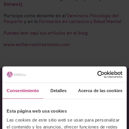
Síntesis).
Participa como docente en el
Seminario Psicología del
Posparto
y en la
Formación en Lactancia y Salud Mental
Puedes leer aquí sus artículos en el blog.
www.estherramirezmatos.com
Sobre Nosotros
Consentimiento
Detalles
Acerca de las cookies
Acerca del Instituto
Equipo
Esta página web usa cookies
Docentes
Las cookies de este sitio web se usan para personalizar
Preguntas frecuentes
el contenido y los anuncios, ofrecer funciones de redes