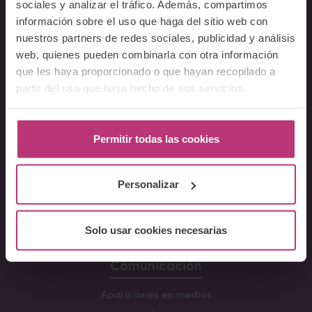
sociales y analizar el tráfico. Además, compartimos
Cursos
información sobre el uso que haga del sitio web con
nuestros partners de redes sociales, publicidad y análisis
Conferencia Neurociencia de la Lactancia y aplicaciones
web, quienes pueden combinarla con otra información
clínicas
que les haya proporcionado o que hayan recopilado a
Fundamentos en Salud Mental Perinatal
partir del uso que haya hecho de sus servicios.
Herramientas de Psicoterapia Perinatal
Psiquiatría perinatal
Lactancia y Salud Mental
Permitir todas las cookies
La mirada perinatal en el ámbito social
Formación avanzada en acompañamiento y atención al
Personalizar
parto
Monográficos – Cursos Cortos
Solo usar cookies necesarias
Principios de atención en Salud Mental Perinatal
Comunicación
Apariciones en medios