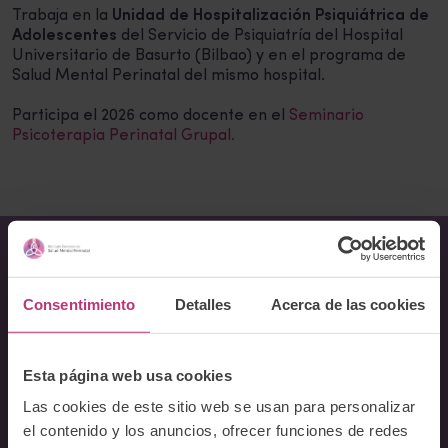
Trabaja en la
Unidad de Hospitalización Psiquiátrica de
Adolescentes
del Servicio de Psiquiatría del Hospital
Universitario de Basurto (Bilbao) y en el programa de
Salud Mental Perinatal del mismo hospital.
Participa el 2026 como docente en el
Seminario
Psicoterapia Perinatal Grupal.
Sobre Nosotros
Consentimiento
Detalles
Acerca de las cookies
Acerca del Instituto
Equipo
Esta página web usa cookies
Docentes
Las cookies de este sitio web se usan para personalizar
Preguntas frecuentes
el contenido y los anuncios, ofrecer funciones de redes