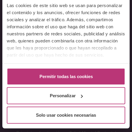
Acerca del Instituto
Las cookies de este sitio web se usan para personalizar
Equipo
el contenido y los anuncios, ofrecer funciones de redes
Docentes
sociales y analizar el tráfico. Además, compartimos
Preguntas frecuentes
información sobre el uso que haga del sitio web con
nuestros partners de redes sociales, publicidad y análisis
web, quienes pueden combinarla con otra información
Cursos
que les haya proporcionado o que hayan recopilado a
Conferencia Neurociencia de la Lactancia y aplicaciones
partir del uso que haya hecho de sus servicios.
clínicas
Fundamentos en Salud Mental Perinatal
Permitir todas las cookies
Herramientas de Psicoterapia Perinatal
Psiquiatría perinatal
Lactancia y Salud Mental
Personalizar
La mirada perinatal en el ámbito social
Formación avanzada en acompañamiento y atención al
Solo usar cookies necesarias
parto
Monográficos – Cursos Cortos