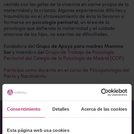
vestido con las gafas de la vivencia en carne propia de la
maternidad y la crianza. Algunas experiencias difíciles y
traumáticas en el atravesamiento de ésta la llevaron a
formarse en
psicología perinatal
, un área de la
psicología que defiende la maternidad y el cuidado
amoroso de los hijos, no exentas de dificultades.
Fundadora del
Grupo de Apoyo para madres Mamma
Sur
y miembro del
Grupo de Trabajo de Psicología
Perinatal del Colegio de la Psicología de Madrid (COP).
Participa como docente en el curso de Psicopatología del
Parto y Nacimiento
.
Consentimiento
Detalles
Acerca de las cookies
Sobre Nosotros
Esta página web usa cookies