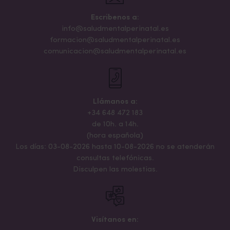
Escribenos a:
info@saludmentalperinatal.es
formacion@saludmentalperinatal.es
comunicacion@saludmentalperinatal.es
Llámanos a:
+34 648 472 183
de 10h. a 14h.
(hora española)
Los días: 03-08-2026 hasta 10-08-2026 no se atenderán
consultas telefónicas.
Disculpen las molestias.
Visítanos en: