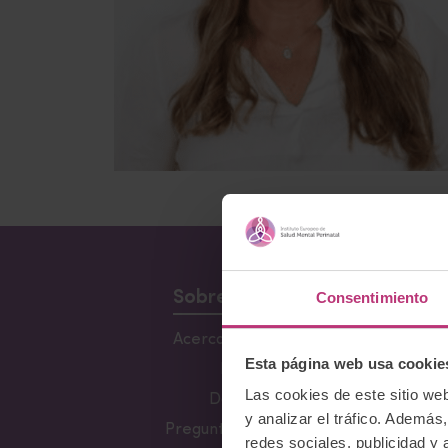
Sobre Nosotros
Consentimiento
Acerca del Instituto
Conf
Lacta
Esta página web usa cookie
Equipo
Fun
Las cookies de este sitio we
Docentes
y analizar el tráfico. Ademá
Preguntas frecuentes
Her
redes sociales, publicidad y