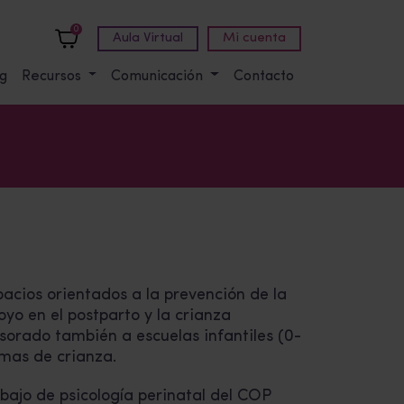
0
Aula Virtual
Mi cuenta
g
Recursos
Comunicación
Contacto
pacios orientados a la prevención de la
yo en el postparto y la crianza
sorado también a escuelas infantiles (0-
emas de crianza.
bajo de psicología perinatal del COP