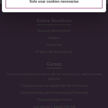
Solo usar cookies necesarias
Sobre Nosotros
Acerca del Instituto
Equipo
Docentes
Preguntas frecuentes
Cursos
Conferencia Neurociencia de la Lactancia y aplicaciones
clínicas
Fundamentos en Salud Mental Perinatal
Herramientas de Psicoterapia Perinatal
Psiquiatría perinatal
Lactancia y Salud Mental