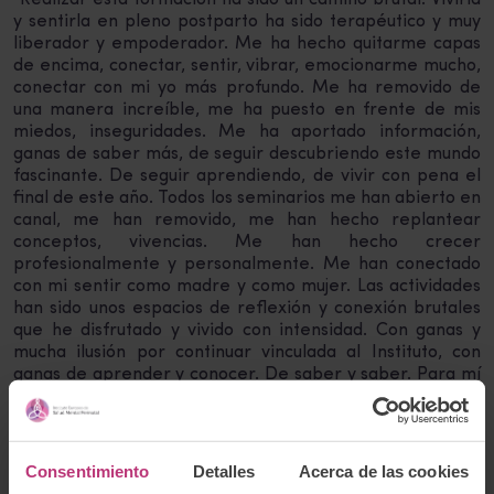
“Realizar esta formación ha sido un camino brutal. Vivirla
y sentirla en pleno postparto ha sido terapéutico y muy
liberador y empoderador. Me ha hecho quitarme capas
de encima, conectar, sentir, vibrar, emocionarme mucho,
conectar con mi yo más profundo. Me ha removido de
una manera increíble, me ha puesto en frente de mis
miedos, inseguridades. Me ha aportado información,
ganas de saber más, de seguir descubriendo este mundo
fascinante. De seguir aprendiendo, de vivir con pena el
final de este año. Todos los seminarios me han abierto en
canal, me han removido, me han hecho replantear
conceptos, vivencias. Me han hecho crecer
profesionalmente y personalmente. Me han conectado
con mi sentir como madre y como mujer. Las actividades
han sido unos espacios de reflexión y conexión brutales
que he disfrutado y vivido con intensidad. Con ganas y
mucha ilusión por continuar vinculada al Instituto, con
ganas de aprender y conocer. De saber y saber. Para mí
no es el final de una etapa sino el inicio de un gran
camino”. (Fundamentos de Salud Mental Perinatal,
edición 2022)
Consentimiento
Detalles
Acerca de las cookies