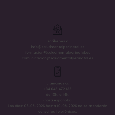
Escribenos a:
info@saludmentalperinatal.es
formacion@saludmentalperinatal.es
comunicacion@saludmentalperinatal.es
Llámanos a:
+34 648 472 183
de 10h. a 14h.
(hora española)
Los días: 03-08-2026 hasta 10-08-2026 no se atenderán
consultas telefónicas.