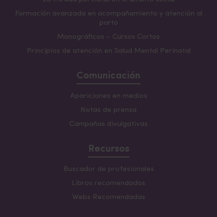
de descuento
respecto a los seminarios sueltos, ya
aplicado al seleccionar el bloque
Formación avanzada en acompañamiento y atención al
parto
Países A
:
570 €
Monográficos – Cursos Cortos
Países B
:
456 €
Principios de atención en Salud Mental Perinatal
Países C
:
342 €
Precio
por cada seminario:
Comunicación
Países A
:
150 €
Apariciones en medios
Países B
:
120 €
Países C
:
90 €
Notas de prensa
Campañas divulgativas
Otros descuentos
: Consultar
https://saludmentalperinatal.es/descuentos/
Recursos
Buscador de profesionales
Libros recomendados
Webs Recomendadas