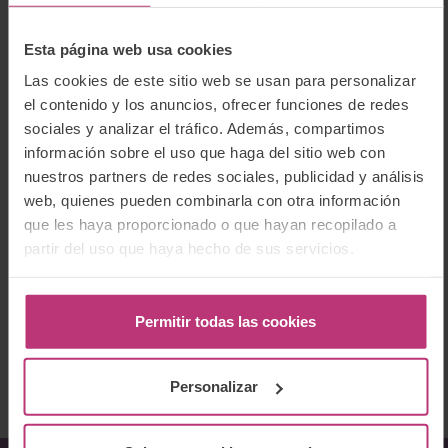
fisiológicos, psicológicos y ambientales de la
fertilidad, con un enfoque ecosistémico de
prevención y promoción de la salud.
Esta página web usa cookies
Las cookies de este sitio web se usan para personalizar
Este seminario forma parte del
Curso de Psicología
y Psicopatología del Embarazo (4 seminarios)
.
el contenido y los anuncios, ofrecer funciones de redes
sociales y analizar el tráfico. Además, compartimos
información sobre el uso que haga del sitio web con
nuestros partners de redes sociales, publicidad y análisis
Programa y docentes
web, quienes pueden combinarla con otra información
que les haya proporcionado o que hayan recopilado a
partir del uso que haya hecho de sus servicios.
* Programa sujeto a la posibilidad de pequeñas
Dirigido a
modificaciones
– Aspectos biopsicosociales de la reproducción
Profesionales de la psicología, medicina (obstetras,
Precios
Permitir todas las cookies
humana.
Ibone Olza.
psiquiatras, pediatras, neonatólogos/as…),
enfermería (matronas, salud mental…), y otras
– Fertilidad hoy: de lo natural a las técnicas
profesiones relacionadas con la atención al
La
Formación Anual en Salud Mental Perinatal
es
Personalizar
asistidas, un recorrido de posibilidades.
Laura
embarazo, parto y posparto y la salud mental en
cíclica y flexible:
se puede empezar por cualquiera
Rabinad
.
todo el periodo perinatal y la primera infancia.
de los bloques
y también es posible la
inscripción
a un seminario suelto.