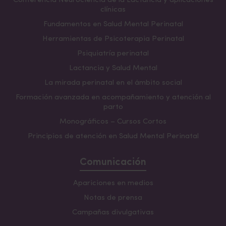
Conferencia Neurociencia de la Lactancia y aplicaciones
20%
de descuento para
residentes (MIR, EIR, PIR)
,
– Cuidando la salud mental ante la lactancia
clínicas
previo envío de documento justificativo.
frustrada.
Edurne Ciriza
.
Pediatra, IBCLC
Fundamentos en Salud Mental Perinatal
10%
de descuento adicional a quienes hayan hecho
Herramientas de Psicoterapia Perinatal
la 2º jornada:
Lactancias en conflicto y adversidad.
Psiquiatría perinatal
Escribir a
formacion@saludmentalperinatal.es
Lactancia y Salud Mental
para acceder a estos descuentos.
La mirada perinatal en el ámbito social
Formación avanzada en acompañamiento y atención al
parto
Monográficos – Cursos Cortos
Principios de atención en Salud Mental Perinatal
Comunicación
Apariciones en medios
Notas de prensa
Campañas divulgativas