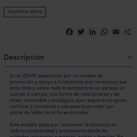
Lactancias
Inscríbete ahora
difíciles
Alternative:
cantidad
Facebook
Twitter
LinkedIn
WhatsApp
Email
C
Descripción
En el IESMP apostamos por un modelo de
promoción y apoyo a la lactancia que reconozca que
ante todo y sobre todo la lactancia es un abrazo, un
cuerpo a cuerpo, una forma de relacionarse y de
amar, sostenible y ecológica, que requiere un apoyo
continuo y constante y una puesta en valor por
parte de todos los actores sociales.
Este modelo pasa por reconocer la lactancia en
toda su complejidad y promoverla desde los