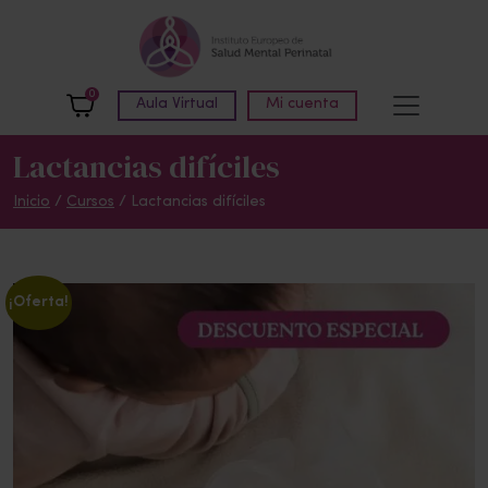
Skip to main content
0
Aula Virtual
Mi cuenta
Lactancias difíciles
Inicio
/
Cursos
/
Lactancias difíciles
¡Oferta!