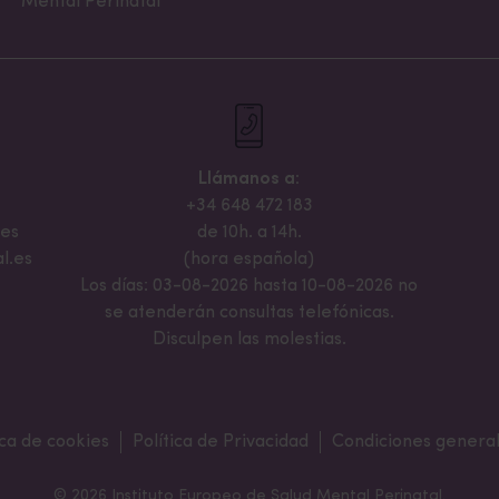
Mental Perinatal
/saludmentalperinatal.es/descuentos/
Llámanos a:
+34 648 472 183
.es
de 10h. a 14h.
l.es
(hora española)
Los días: 03-08-2026 hasta 10-08-2026 no
se atenderán consultas telefónicas.
Disculpen las molestias.
ica de cookies
Política de Privacidad
Condiciones general
© 2026 Instituto Europeo de Salud Mental Perinatal.