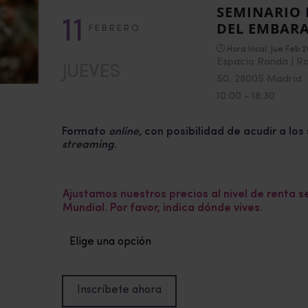
SEMINARIO 
11
DEL EMBAR
FEBRERO
Hora local:
Jue Feb 
Espacio Ronda | R
JUEVES
50, 28005 Madrid
10:00
-
18:30
Formato
online,
con posibilidad de acudir a lo
streaming
.
Ajustamos nuestros precios al nivel de renta s
Mundial. Por favor, indica dónde vives.
Seminario
Inscríbete ahora
Psicología