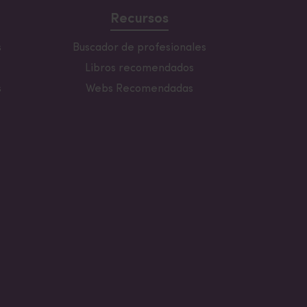
zo
Recursos
guay, República Dominicana.
.
s
Buscador de profesionales
ios sueltos, ya aplicado al seleccionar
Libros recomendados
s
Webs Recomendadas
de descuento
respecto a los