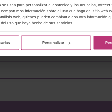
sarrollo.
b se usan para personalizar el contenido y los anuncios, ofrecer
s, compartimos información sobre el uso que haga del sitio web 
 de Psicología y Psicopatología del Embarazo (4 semin
 análisis web, quienes pueden combinarla con otra información q
r del uso que haya hecho de sus servicios.
sarias
Personalizar
Per
de pequeñas modificaciones
mbarazo desde el modelo ecosistémico.
Ibone Olza
ina (obstetras, psiquiatras, pediatras, neonatólogos/a
a Ballesteros
, del equipo
Neuromaternal
junto con
Su
nadas con la atención al embarazo, parto y posparto y 
Fernández Lorenzo
Perinatal
es cíclica y flexible:
se puede empezar por cu
uelto.
“memoria prenatal”.
Javier de Domingo
ivel de renta
según la clasificación de países del Banc
ngo