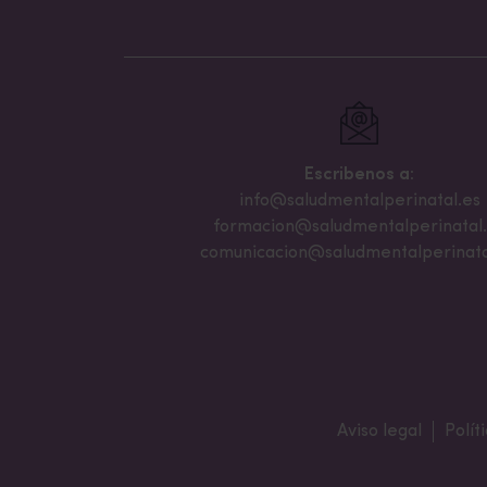
Países A
:
150 €
Países B
:
120 €
Países C
:
90 €
Otros descuentos
: Consultar
https:/
Escribenos a:
info@saludmentalperinatal.es
formacion@saludmentalperinatal
comunicacion@saludmentalperinata
Aviso legal
Polít