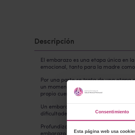
Descripción
El embarazo es una etapa única en la 
emocional, tanto para la madre como 
Por una parte se trata de una etapa 
un momento vital especialmente necesi
propio cuerpo y sus recursos, necesid
Un embarazo vivido desde el deseo y 
Consentimiento
dificultades vinculares y maltrato infan
Profundizaremos en lo que la neurobio
Esta página web usa cookie
embarazo y su impacto en el bebé en f