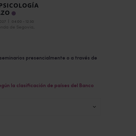
PSICOLOGÍA
AZO
2027
|
04:00 - 12:30
onda de Segovia,
s seminarios presencialmente o a través de
egún la clasificación de países del Banco