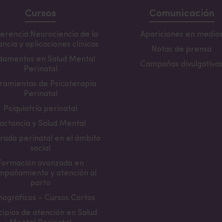
ustralia.
y emocionales en embarazo.
Patricia Fernández Loren
Cursos
Comunicación
lombia, Ecuador, México, Paraguay, Panamá, Perú, Uru
 Bolivia, Guatemala, El Salvador, Honduras, Venezuela
erencia Neurociencia de la
Apariciones en medio
ncia y aplicaciones clínicas
 seminarios):
10% de descuento
respecto a los seminar
Notas de prensa
damentos en Salud Mental
Campañas divulgativa
Perinatal
ramientas de Psicoterapia
Perinatal
Psiquiatría perinatal
ios (
Embarazo
,
Parto y Nacimiento
,
Posparto)
:
5% 
actancia y Salud Mental
eccionar el bloque
rada perinatal en el ámbito
social
Formación avanzada en
mpañamiento y atención al
parto
ográficos – Cursos Cortos
cipios de atención en Salud