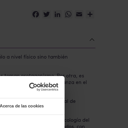
Facebook
Twitter
LinkedIn
WhatsApp
Email
Compartir
o a nivel físico sino también
es toman protagonismo. Por otra, es
 físico y emocional y confianza en el
idental.
ransmisión intergeneracional de
Acerca de las cookies
dades de las madres, la psicología del
 de la gestación y los cuidados, con