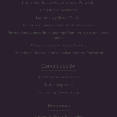
Países B
:
1.296
€
Herramientas de Psicoterapia Perinatal
Países C
:
972 €
Psiquiatría perinatal
Precio por cada bloque de 4 seminarios
Lactancia y Salud Mental
(
Embarazo
,
Parto y Nacimiento
,
Posparto)
:
5%
La mirada perinatal en el ámbito social
de descuento
respecto a los seminarios sueltos, ya
aplicado al seleccionar el bloque
Formación avanzada en acompañamiento y atención al
parto
Países A
:
570 €
Monográficos – Cursos Cortos
Países B
:
456 €
Principios de atención en Salud Mental Perinatal
Países C
:
342 €
Precio
por cada seminario:
Comunicación
Países A
:
150 €
Apariciones en medios
Países B
:
120 €
Países C
:
90 €
Notas de prensa
Campañas divulgativas
Otros descuentos
: Consultar
https://saludmentalperinatal.es/descuentos/
Recursos
Buscador de profesionales