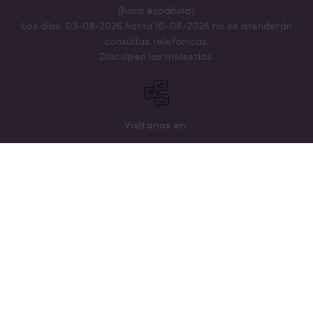
(hora española)
Los días: 03-08-2026 hasta 10-08-2026 no se atenderán
consultas telefónicas.
Disculpen las molestias.
Visítanos en:
Aviso legal
Política de cookies
Política de Privacidad
Condiciones generales de contratación
© 2026 Instituto Europeo de Salud Mental Perinatal.
Todos los derechos reservados.