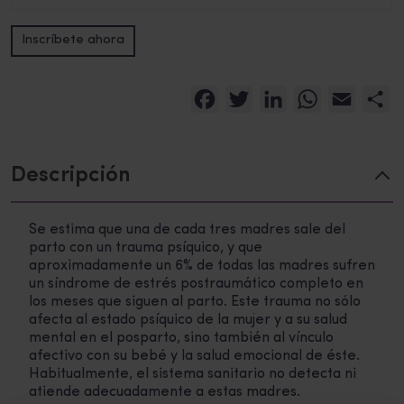
Seminario
Inscríbete ahora
Psicopatología
Alternative:
del
Parto
Facebook
Twitter
LinkedIn
WhatsApp
Email
C
y
Nacimiento
cantidad
Descripción
Se estima que una de cada tres madres sale del
parto con un trauma psíquico, y que
aproximadamente un 6% de todas las madres sufren
un síndrome de estrés postraumático completo en
los meses que siguen al parto. Este trauma no sólo
afecta al estado psíquico de la mujer y a su salud
mental en el posparto, sino también al vínculo
afectivo con su bebé y la salud emocional de éste.
Habitualmente, el sistema sanitario no detecta ni
atiende adecuadamente a estas madres.