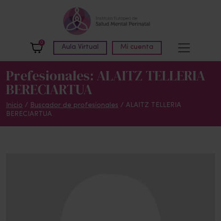
Skip to main content
0
Aula Virtual
Mi cuenta
Prefesionales: ALAITZ TELLERIA
BERECIARTUA
Inicio
/
Buscador de profesionales
/ ALAITZ TELLERIA
BERECIARTUA