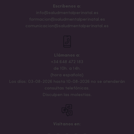
Escribenos a:
info@saludmentalperinatal.es
formacion@saludmentalperinatal.es
comunicacion@saludmentalperinatal.es
Llámanos a:
+34 648 472 183
de 10h. a 14h.
(hora española)
Los días: 03-08-2026 hasta 10-08-2026 no se atenderán
consultas telefónicas.
Disculpen las molestias.
Visítanos en: