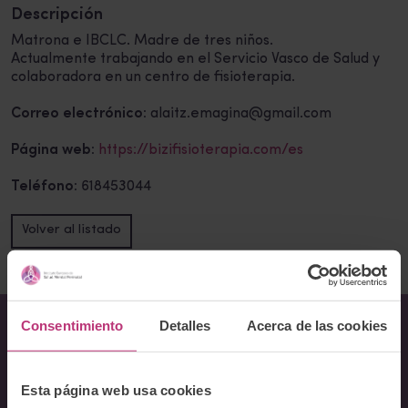
Descripción
Matrona e IBCLC. Madre de tres niños.
Actualmente trabajando en el Servicio Vasco de Salud y
colaboradora en un centro de fisioterapia.
Correo electrónico:
alaitz.emagina@gmail.com
Página web:
https://bizifisioterapia.com/es
Teléfono:
618453044
Volver al listado
Consentimiento
Detalles
Acerca de las cookies
Sobre Nosotros
Esta página web usa cookies
Acerca del Instituto