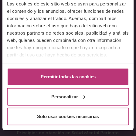
Las cookies de este sitio web se usan para personalizar
Equipo
el contenido y los anuncios, ofrecer funciones de redes
Docentes
sociales y analizar el tráfico. Además, compartimos
Preguntas frecuentes
información sobre el uso que haga del sitio web con
nuestros partners de redes sociales, publicidad y análisis
Cursos
web, quienes pueden combinarla con otra información
que les haya proporcionado o que hayan recopilado a
Conferencia Neurociencia de la Lactancia y aplicaciones
partir del uso que haya hecho de sus servicios.
clínicas
Fundamentos en Salud Mental Perinatal
Herramientas de Psicoterapia Perinatal
Permitir todas las cookies
Psiquiatría perinatal
Lactancia y Salud Mental
Personalizar
La mirada perinatal en el ámbito social
Formación avanzada en acompañamiento y atención al
parto
Solo usar cookies necesarias
Monográficos – Cursos Cortos
Principios de atención en Salud Mental Perinatal