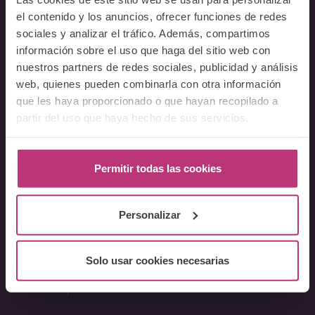
Docentes
el contenido y los anuncios, ofrecer funciones de redes
sociales y analizar el tráfico. Además, compartimos
Preguntas frecuentes
información sobre el uso que haga del sitio web con
nuestros partners de redes sociales, publicidad y análisis
Cursos
web, quienes pueden combinarla con otra información
que les haya proporcionado o que hayan recopilado a
Conferencia Neurociencia de la Lactancia y aplicaciones
clínicas
partir del uso que haya hecho de sus servicios.
Fundamentos en Salud Mental Perinatal
Herramientas de Psicoterapia Perinatal
Permitir todas las cookies
Psiquiatría perinatal
Lactancia y Salud Mental
Personalizar
La mirada perinatal en el ámbito social
Formación avanzada en acompañamiento y atención al
parto
Solo usar cookies necesarias
Monográficos – Cursos Cortos
Principios de atención en Salud Mental Perinatal