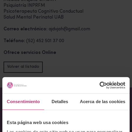
Psiquiatría INPRFM
Psicoterapeuta Cognitivo Conductual
Salud Mental Perinatal UAB
Correo electrónico:
ajdvjah@gmail.com
Teléfono:
(52) 452 501 37 00
Ofrece servicios Online
Volver al listado
Consentimiento
Detalles
Acerca de las cookies
Sobre Nosotros
Acerca del Instituto
Esta página web usa cookies
Equipo
Las cookies de este sitio web se usan para personalizar