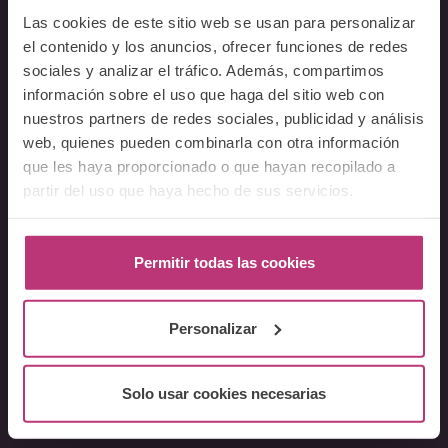
Acerca del Instituto
Las cookies de este sitio web se usan para personalizar
Equipo
el contenido y los anuncios, ofrecer funciones de redes
Docentes
sociales y analizar el tráfico. Además, compartimos
información sobre el uso que haga del sitio web con
Preguntas frecuentes
nuestros partners de redes sociales, publicidad y análisis
web, quienes pueden combinarla con otra información
Cursos
que les haya proporcionado o que hayan recopilado a
Conferencia Neurociencia de la Lactancia y aplicaciones
partir del uso que haya hecho de sus servicios.
clínicas
Fundamentos en Salud Mental Perinatal
Permitir todas las cookies
Herramientas de Psicoterapia Perinatal
Psiquiatría perinatal
Lactancia y Salud Mental
Personalizar
La mirada perinatal en el ámbito social
Formación avanzada en acompañamiento y atención al
Solo usar cookies necesarias
parto
Monográficos – Cursos Cortos