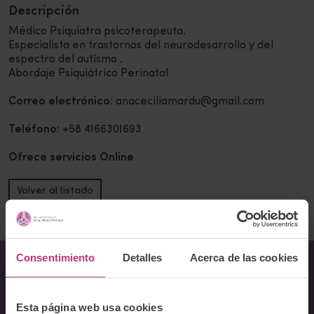
Descripción
Médico Psiquiatra psicoterapeuta.
Especialista en trastornos del neurodesarrollo y del
espectro del autismo .
Abordaje Psiquiátrico Perinatal
Correo electrónico:
anaceciliamardu@gmail.com
Teléfono:
+58 4166301693
Ofrece servicios Online
Volver al listado
Consentimiento
Detalles
Acerca de las cookies
Sobre Nosotros
Esta página web usa cookies