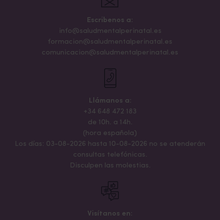
Escribenos a:
info@saludmentalperinatal.es
formacion@saludmentalperinatal.es
comunicacion@saludmentalperinatal.es
Llámanos a:
+34 648 472 183
de 10h. a 14h.
(hora española)
Los días: 03-08-2026 hasta 10-08-2026 no se atenderán
consultas telefónicas.
Disculpen las molestias.
Visítanos en: