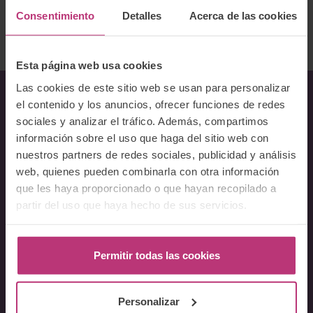
Consentimiento
Detalles
Acerca de las cookies
Volver al listado
Esta página web usa cookies
Las cookies de este sitio web se usan para personalizar
el contenido y los anuncios, ofrecer funciones de redes
Sobre Nosotros
sociales y analizar el tráfico. Además, compartimos
información sobre el uso que haga del sitio web con
Acerca del Instituto
nuestros partners de redes sociales, publicidad y análisis
Equipo
web, quienes pueden combinarla con otra información
que les haya proporcionado o que hayan recopilado a
Docentes
partir del uso que haya hecho de sus servicios.
Preguntas frecuentes
Cursos
Permitir todas las cookies
Conferencia Neurociencia de la Lactancia y aplicaciones
clínicas
Personalizar
Fundamentos en Salud Mental Perinatal