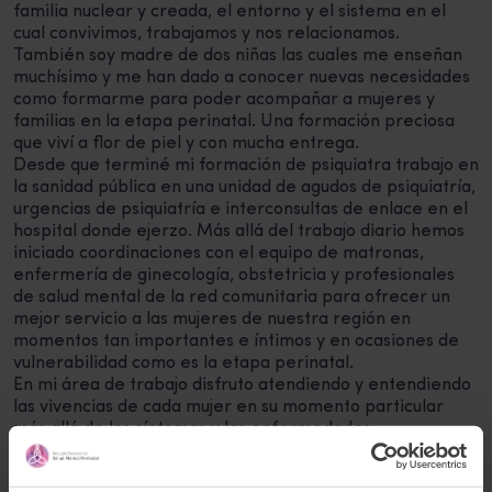
familia nuclear y creada, el entorno y el sistema en el
cual convivimos, trabajamos y nos relacionamos.
También soy madre de dos niñas las cuales me enseñan
muchísimo y me han dado a conocer nuevas necesidades
como formarme para poder acompañar a mujeres y
familias en la etapa perinatal. Una formación preciosa
que viví a flor de piel y con mucha entrega.
Desde que terminé mi formación de psiquiatra trabajo en
la sanidad pública en una unidad de agudos de psiquiatría,
urgencias de psiquiatría e interconsultas de enlace en el
hospital donde ejerzo. Más allá del trabajo diario hemos
iniciado coordinaciones con el equipo de matronas,
enfermería de ginecología, obstetricia y profesionales
de salud mental de la red comunitaria para ofrecer un
mejor servicio a las mujeres de nuestra región en
momentos tan importantes e íntimos y en ocasiones de
vulnerabilidad como es la etapa perinatal.
En mi área de trabajo disfruto atendiendo y entendiendo
las vivencias de cada mujer en su momento particular
más allá de los síntomas y las enfermedades.
Correo electrónico:
annacalvet@gmail.com