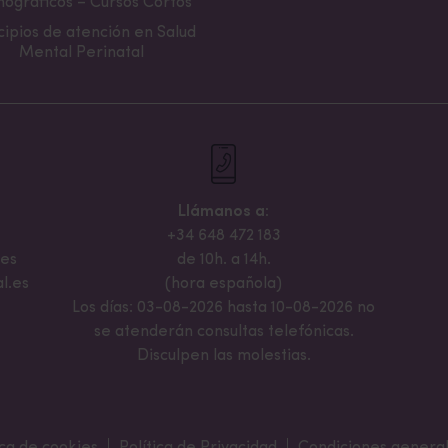
ográficos – Cursos Cortos
cipios de atención en Salud
Mental Perinatal
Llámanos a:
+34 648 472 183
.es
de 10h. a 14h.
l.es
(hora española)
Los días: 03-08-2026 hasta 10-08-2026 no
se atenderán consultas telefónicas.
Disculpen las molestias.