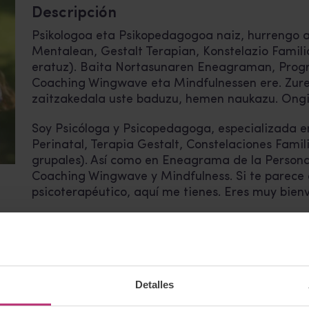
Descripción
Psikologoa eta Psikopedagogoa naiz, hurrengo a
Mentalean, Gestalt Terapian, Konstelazio Famili
eratuz). Baita Nortasunaren Eneagraman, Progr
Coaching Wingwave eta Mindfulnessen ere. Zure
zaitzakedala uste baduzu, hemen naukazu. Ongi 
Soy Psicóloga y Psicopedagoga, especializada en
Perinatal, Terapia Gestalt, Constelaciones Famili
grupales). Así como en Eneagrama de la Persona
Coaching Wingwave y Mindfulness. Si te parece 
psicoterapéutico, aquí me tienes. Eres muy bien
Correo electrónico:
arantza@igaran-psikologia
Volver al listado
Detalles