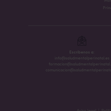
Mon
Prin
Escribenos a:
info@saludmentalperinatal.es
formacion@saludmentalperinatal
comunicacion@saludmentalperinata