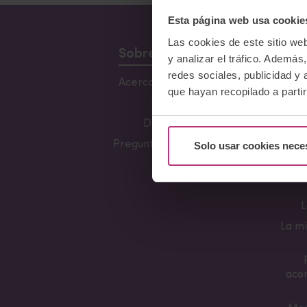
Esta página web usa cookie
Las cookies de este sitio we
Sobre Nosotros
y analizar el tráfico. Ademá
redes sociales, publicidad y
Acerca del Instituto
Conf
que hayan recopilado a parti
Lacta
Equipo
Fun
Docentes
Preguntas frecuentes
Solo usar cookies nece
Her
L
La mi
aco