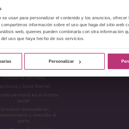
s
b se usan para personalizar el contenido y los anuncios, ofrecer
Cursos
Comunicación
s, compartimos información sobre el uso que haga del sitio web 
 análisis web, quienes pueden combinarla con otra información q
erencia Neurociencia de la
Apariciones en medio
r del uso que haya hecho de sus servicios.
ncia y aplicaciones clínicas
Notas de prensa
damentos en Salud Mental
Campañas divulgativa
Perinatal
sarias
Personalizar
Per
ramientas de Psicoterapia
Perinatal
Psiquiatría perinatal
actancia y Salud Mental
rada perinatal en el ámbito
social
Formación avanzada en
mpañamiento y atención al
parto