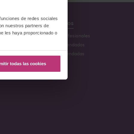
 funciones de redes sociales
Recursos
con nuestros partners de
ue les haya proporcionado o
s
Buscador de profesionales
Libros recomendados
s
Webs Recomendadas
mitir todas las cookies