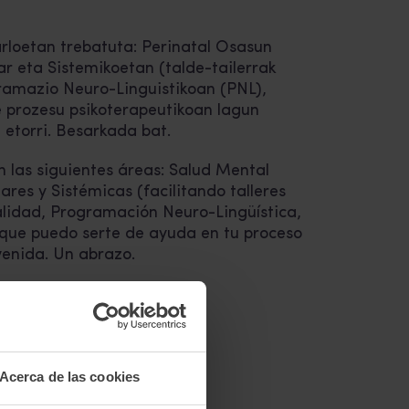
rloetan trebatuta: Perinatal Osasun
ar eta Sistemikoetan (talde-tailerrak
amazio Neuro-Linguistikoan (PNL),
 prozesu psikoterapeutikoan lagun
etorri. Besarkada bat.
 las siguientes áreas: Salud Mental
ares y Sistémicas (facilitando talleres
lidad, Programación Neuro-Lingüística,
que puedo serte de ayuda en tu proceso
venida. Un abrazo.
.eus
Acerca de las cookies