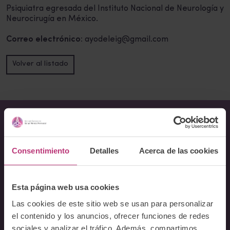
Psiquiatra egresada del Instituto Nacional de Neurología y
Neurocirugía en México.
Correo electrónico:
ayodeleig@gmail.com
Volver al listado
Sobre Nosotros
Consentimiento
Detalles
Acerca de las cookies
Acerca del Instituto
Equipo
Esta página web usa cookies
Docentes
Las cookies de este sitio web se usan para personalizar
Preguntas frecuentes
el contenido y los anuncios, ofrecer funciones de redes
sociales y analizar el tráfico. Además, compartimos
Cursos