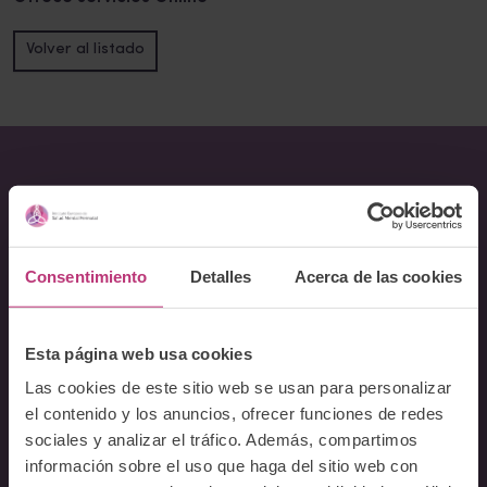
Volver al listado
Sobre Nosotros
Acerca del Instituto
Consentimiento
Detalles
Acerca de las cookies
Equipo
Docentes
Preguntas frecuentes
Esta página web usa cookies
Las cookies de este sitio web se usan para personalizar
Cursos
el contenido y los anuncios, ofrecer funciones de redes
sociales y analizar el tráfico. Además, compartimos
Conferencia Neurociencia de la Lactancia y aplicaciones
información sobre el uso que haga del sitio web con
clínicas