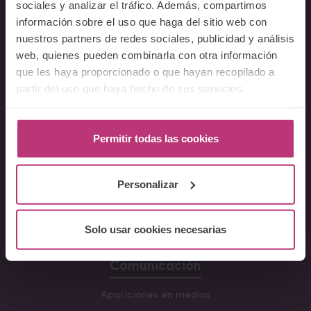
sociales y analizar el tráfico. Además, compartimos
Cursos
información sobre el uso que haga del sitio web con
nuestros partners de redes sociales, publicidad y análisis
Conferencia Neurociencia de la Lactancia y aplicaciones
web, quienes pueden combinarla con otra información
clínicas
que les haya proporcionado o que hayan recopilado a
Fundamentos en Salud Mental Perinatal
partir del uso que haya hecho de sus servicios.
Herramientas de Psicoterapia Perinatal
Psiquiatría perinatal
Lactancia y Salud Mental
Permitir todas las cookies
La mirada perinatal en el ámbito social
Formación avanzada en acompañamiento y atención al
Personalizar
parto
Monográficos – Cursos Cortos
Solo usar cookies necesarias
Principios de atención en Salud Mental Perinatal
Comunicación
Apariciones en medios