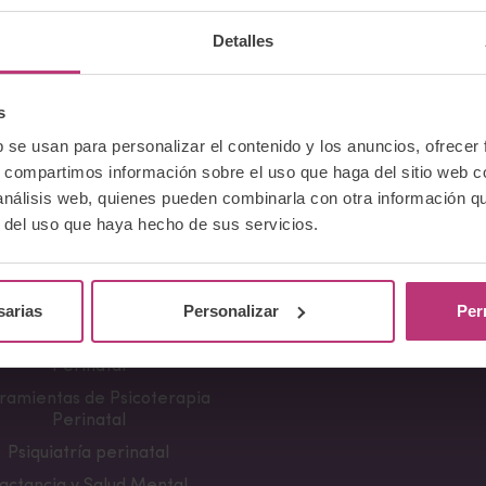
Detalles
s
b se usan para personalizar el contenido y los anuncios, ofrecer
s, compartimos información sobre el uso que haga del sitio web 
 análisis web, quienes pueden combinarla con otra información q
r del uso que haya hecho de sus servicios.
Cursos
Comunicación
erencia Neurociencia de la
Apariciones en medio
sarias
Personalizar
Per
ncia y aplicaciones clínicas
Notas de prensa
damentos en Salud Mental
Campañas divulgativa
Perinatal
ramientas de Psicoterapia
Perinatal
Psiquiatría perinatal