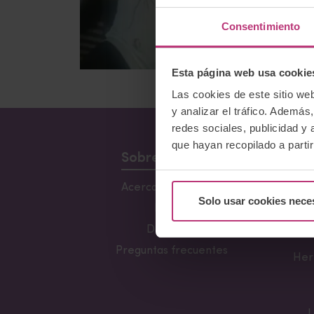
Consentimiento
Esta página web usa cookie
Las cookies de este sitio we
y analizar el tráfico. Ademá
redes sociales, publicidad y
que hayan recopilado a parti
Sobre Nosotros
Acerca del Instituto
Conf
Solo usar cookies nece
Lacta
Equipo
Fun
Docentes
Preguntas frecuentes
Her