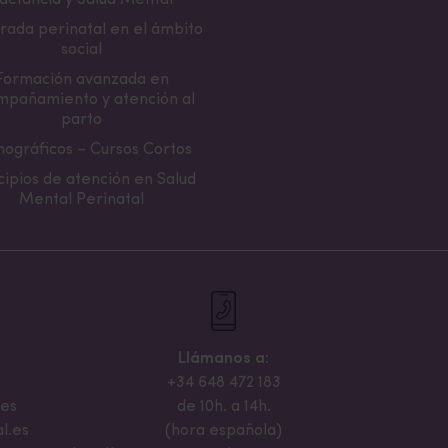
actancia y Salud Mental
rada perinatal en el ámbito
social
Formación avanzada en
mpañamiento y atención al
parto
ográficos – Cursos Cortos
cipios de atención en Salud
Mental Perinatal
Llámanos a:
+34 648 472 183
.es
de 10h. a 14h.
l.es
(hora española)