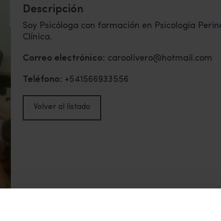
Descripción
Soy Psicóloga con formación en Psicología Perin
Clínica.
Correo electrónico:
caroolivero@hotmail.com
Teléfono:
+541566933556
Volver al listado