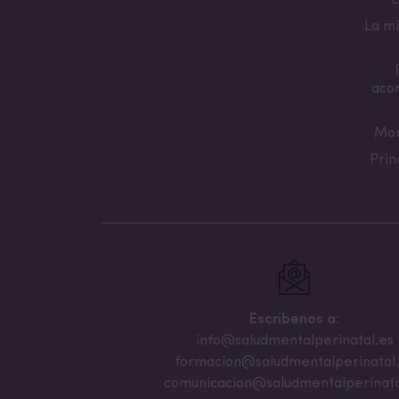
L
La mi
aco
Mon
Prin
Escribenos a:
info@saludmentalperinatal.es
formacion@saludmentalperinatal
comunicacion@saludmentalperinata