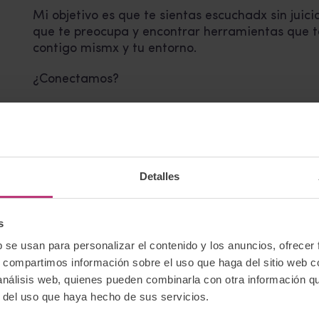
Mi objetivo es que te sientas escuchadx sin juic
que te preocupa y encontrar herramientas que te
contigo mismx y tu entorno.
¿Conectamos?
Me encantaría que pudiéramos conversar. Pued
través de mi perfil en Encuadrado. También pod
redes y sumarte a mi comunidad:
Encuadrado: https://encuadrado.com/p/claudia-
Detalles
Instagram: @ps.claudiaolivares
LinkedIn: https://www.linkedin.com/in/claudiaoli
Mi Comunidad “Ratas en Terapia”: https://espo
s
b se usan para personalizar el contenido y los anuncios, ofrecer
Correo electrónico:
claudiaolivaresps@gmail.c
s, compartimos información sobre el uso que haga del sitio web 
 análisis web, quienes pueden combinarla con otra información q
Página web:
https://encuadrado.com/p/claudia-
r del uso que haya hecho de sus servicios.
Ofrece servicios Online