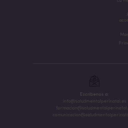
La mi
aco
Mon
Prin
Escribenos a:
info@saludmentalperinatal.es
formacion@saludmentalperinatal
comunicacion@saludmentalperinata