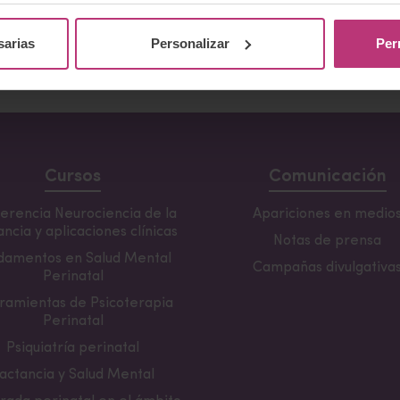
sarias
Personalizar
Per
Volver al listado
Cursos
Comunicación
erencia Neurociencia de la
Apariciones en medio
ncia y aplicaciones clínicas
Notas de prensa
damentos en Salud Mental
Campañas divulgativa
Perinatal
ramientas de Psicoterapia
Perinatal
Psiquiatría perinatal
actancia y Salud Mental