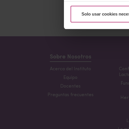
Solo usar cookies nece
Sobre Nosotros
Acerca del Instituto
Conf
Lacta
Equipo
Fun
Docentes
Preguntas frecuentes
Her
L