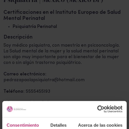
Certificaciones en el Instituto Europeo de Salud
Mental Perinatal
Psiquiatría Perinatal
Descripción
Soy médico psiquiatra, con maestría en psicooncología.
La Salud mental de la mujer y la salud mental perinatal
son algo muy importante para el bienestar de la mujer
con o sin algún trastorno psiquiátrico.
Correo electrónico:
pedrazapaolapsiquiatra@hotmail.com
Teléfono:
5555455193
Ofrece servicios Online
Volver al listado
Consentimiento
Detalles
Acerca de las cookies