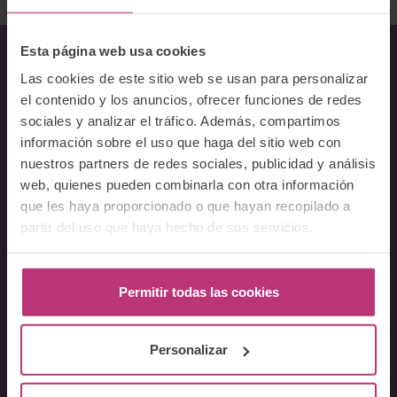
Esta página web usa cookies
Las cookies de este sitio web se usan para personalizar
Sobre Nosotros
el contenido y los anuncios, ofrecer funciones de redes
sociales y analizar el tráfico. Además, compartimos
Acerca del Instituto
información sobre el uso que haga del sitio web con
Equipo
nuestros partners de redes sociales, publicidad y análisis
Docentes
web, quienes pueden combinarla con otra información
Preguntas frecuentes
que les haya proporcionado o que hayan recopilado a
partir del uso que haya hecho de sus servicios.
Cursos
Conferencia Neurociencia de la Lactancia y aplicaciones
Permitir todas las cookies
clínicas
Fundamentos en Salud Mental Perinatal
Personalizar
Herramientas de Psicoterapia Perinatal
Psiquiatría perinatal