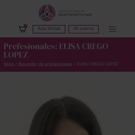
Skip to main content
0
Aula Virtual
Mi cuenta
Prefesionales: ELISA CREGO
LOPEZ
Inicio
/
Buscador de profesionales
/ ELISA CREGO LOPEZ