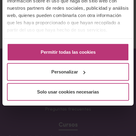
información sobre el uso que haga del sitio web con
Teléfono:
+34644540053
nuestros partners de redes sociales, publicidad y análisis
Ofrece servicios Online
web, quienes pueden combinarla con otra información
que les haya proporcionado o que hayan recopilado a
Volver al listado
partir del uso que haya hecho de sus servicios.
Permitir todas las cookies
Sobre Nosotros
Personalizar
Acerca del Instituto
Solo usar cookies necesarias
Equipo
Docentes
Preguntas frecuentes
Cursos