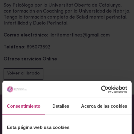
Soy Psicóloga por la Universitat Oberta de Catalunya,
con formación en Coaching por la Universidad de Nebrija.
Tengo la formación completa de Salud mental perinatal,
Infertilidad y Duelo Perinatal.
Correo electrónico:
iloritemartinez@gmail.com
Teléfono:
695073592
Ofrece servicios Online
Volver al listado
Consentimiento
Detalles
Acerca de las cookies
Sobre Nosotros
Esta página web usa cookies
Acerca del Instituto