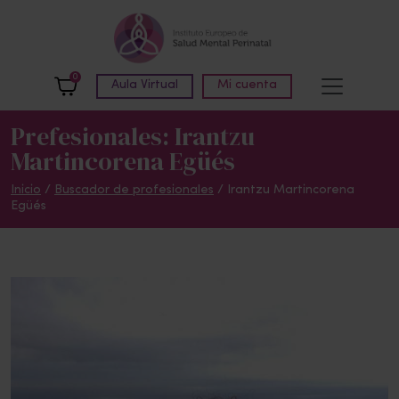
Skip to main content
0
Aula Virtual
Mi cuenta
Prefesionales: Irantzu
Martincorena Egüés
Inicio
/
Buscador de profesionales
/ Irantzu Martincorena
Egüés