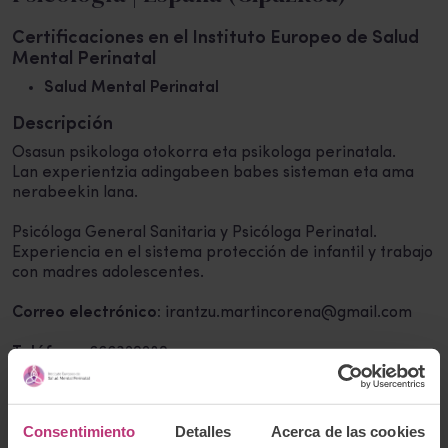
Certificaciones en el Instituto Europeo de Salud
Mental Perinatal
Salud Mental Perinatal
Descripción
Osasun psikologa otokorra eta psikologa perinatala.
Lan experientzia adingabeen babes sisteman eta ama
nerabeekin lana.
Psicóloga General Sanitaria y Psicóloga Perinatal.
Experiencia en el sistema protección de infantil y trabajo
con madres adolescentes.
Correo electrónico:
irantzu.martincorena@gmail.com
Teléfono:
666320280
Volver al listado
Consentimiento
Detalles
Acerca de las cookies