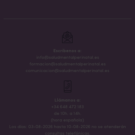
Escribenos a:
info@saludmentalperinatal.es
formacion@saludmentalperinatal.es
comunicacion@saludmentalperinatal.es
Llámanos a:
+34 648 472 183
de 10h. a 14h.
(hora española)
Los días: 03-08-2026 hasta 10-08-2026 no se atenderán
consultas telefónicas.