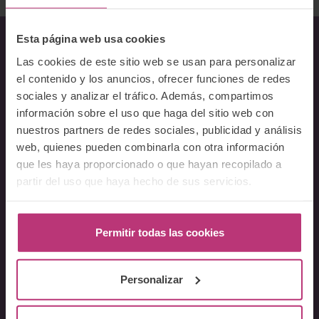
Esta página web usa cookies
Las cookies de este sitio web se usan para personalizar
Sobre Nosotros
el contenido y los anuncios, ofrecer funciones de redes
sociales y analizar el tráfico. Además, compartimos
Acerca del Instituto
información sobre el uso que haga del sitio web con
Equipo
nuestros partners de redes sociales, publicidad y análisis
Docentes
web, quienes pueden combinarla con otra información
Preguntas frecuentes
que les haya proporcionado o que hayan recopilado a
partir del uso que haya hecho de sus servicios.
Cursos
Conferencia Neurociencia de la Lactancia y aplicaciones
Permitir todas las cookies
clínicas
Fundamentos en Salud Mental Perinatal
Personalizar
Herramientas de Psicoterapia Perinatal
Psiquiatría perinatal