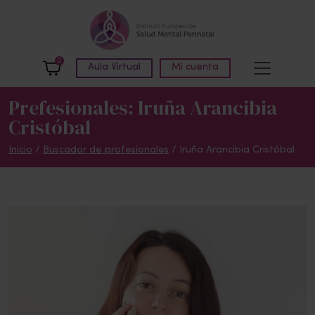
Skip to main content
0
Aula Virtual
Mi cuenta
Prefesionales: Iruña Arancibia
Cristóbal
Inicio
/
Buscador de profesionales
/ Iruña Arancibia Cristóbal