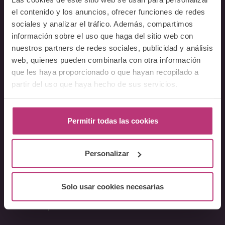
Docentes
el contenido y los anuncios, ofrecer funciones de redes
sociales y analizar el tráfico. Además, compartimos
Preguntas frecuentes
información sobre el uso que haga del sitio web con
nuestros partners de redes sociales, publicidad y análisis
Cursos
web, quienes pueden combinarla con otra información
que les haya proporcionado o que hayan recopilado a
Conferencia Neurociencia de la Lactancia y aplicaciones
clínicas
partir del uso que haya hecho de sus servicios.
Fundamentos en Salud Mental Perinatal
Herramientas de Psicoterapia Perinatal
Permitir todas las cookies
Psiquiatría perinatal
Lactancia y Salud Mental
Personalizar
La mirada perinatal en el ámbito social
Formación avanzada en acompañamiento y atención al
parto
Solo usar cookies necesarias
Monográficos – Cursos Cortos
Principios de atención en Salud Mental Perinatal