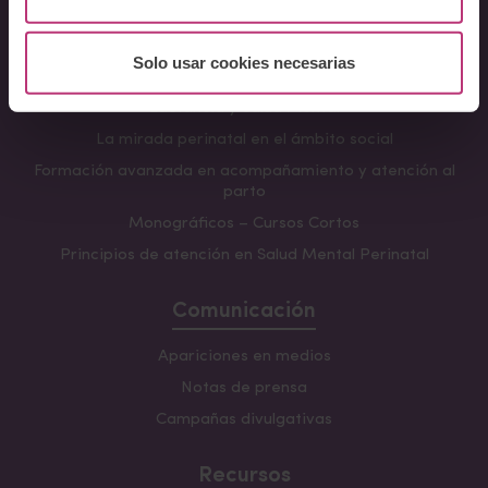
Fundamentos en Salud Mental Perinatal
Herramientas de Psicoterapia Perinatal
Solo usar cookies necesarias
Psiquiatría perinatal
Lactancia y Salud Mental
La mirada perinatal en el ámbito social
Formación avanzada en acompañamiento y atención al
parto
Monográficos – Cursos Cortos
Principios de atención en Salud Mental Perinatal
Comunicación
Apariciones en medios
Notas de prensa
Campañas divulgativas
Recursos