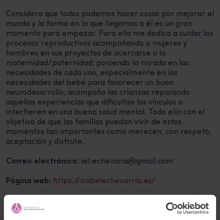
Considero que todos podemos hacer cosas por mejorar el
mundo y la forma en la que llegamos a él es un gran
momento para empezar. Para ello me dedico a cuidar los
procesos reproductivos acompañando a mujeres y
hombres en sus proyectos de acercarse a la
maternidad/paternidad; poniendo la mirada en las
necesidades de cada uno, especialmente en las
necesidades del bebé para favorecer un buen
neurodesarrollo; acompaño las crianzas reparando
aquellas experiencias que dificultan los vínculos o
interfieren en una buena salud mental. Todo ello con el
objetivo de que las familias puedan vivir de estos
momentos tan importantes como merecen, con respeto,
aceptación y disfrute.
Correo electrónico:
iel.echevaria@gmail.com
Página web:
https://isabelechevarria.es/
Teléfono:
+34 669068343