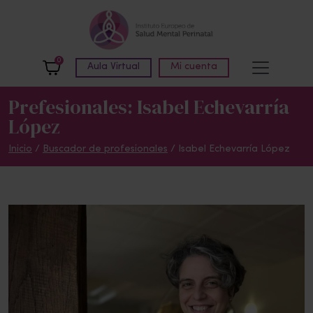
Skip to main content
0
Aula Virtual
Mi cuenta
Prefesionales: Isabel Echevarría
López
Inicio
/
Buscador de profesionales
/ Isabel Echevarría López