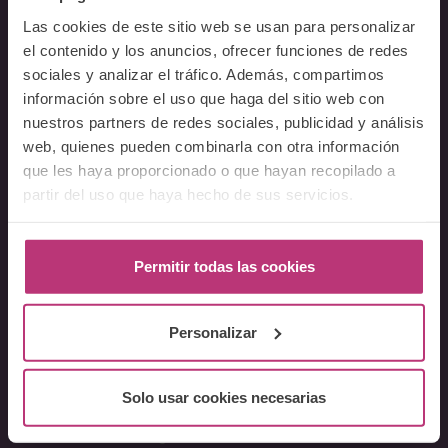
Acerca del Instituto
Las cookies de este sitio web se usan para personalizar
Equipo
el contenido y los anuncios, ofrecer funciones de redes
sociales y analizar el tráfico. Además, compartimos
Docentes
información sobre el uso que haga del sitio web con
Preguntas frecuentes
nuestros partners de redes sociales, publicidad y análisis
web, quienes pueden combinarla con otra información
Cursos
que les haya proporcionado o que hayan recopilado a
partir del uso que haya hecho de sus servicios.
Conferencia Neurociencia de la Lactancia y aplicaciones
clínicas
Fundamentos en Salud Mental Perinatal
Permitir todas las cookies
Herramientas de Psicoterapia Perinatal
Psiquiatría perinatal
Personalizar
Lactancia y Salud Mental
La mirada perinatal en el ámbito social
Formación avanzada en acompañamiento y atención al
Solo usar cookies necesarias
parto
Monográficos – Cursos Cortos