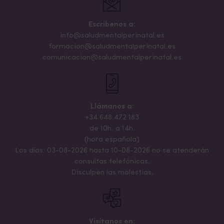
Escribenos a:
info@saludmentalperinatal.es
formacion@saludmentalperinatal.es
comunicacion@saludmentalperinatal.es
Llámanos a:
+34 648 472 183
de 10h. a 14h.
(hora española)
Los días: 03-08-2026 hasta 10-08-2026 no se atenderán
consultas telefónicas.
Disculpen las molestias.
Visítanos en: