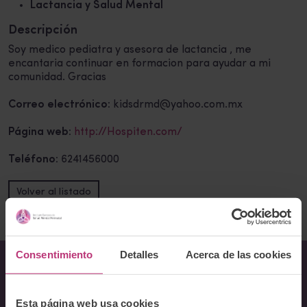
Lactancia y Salud Mental
Descripción
Soy medico pediatra y asesora de lactancia , me
encantaria continuar en formacion para ayudar a mi
comunidad. Gracias
Correo electrónico:
kidsdrmd@yahoo.com.mx
Página web:
http://Hospiten.com/
Teléfono:
6241456000
Volver al listado
Consentimiento
Detalles
Acerca de las cookies
Sobre Nosotros
Esta página web usa cookies