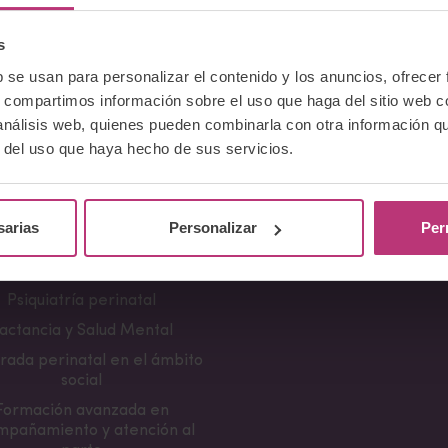
s
b se usan para personalizar el contenido y los anuncios, ofrecer
s, compartimos información sobre el uso que haga del sitio web 
Cursos
Comunicación
 análisis web, quienes pueden combinarla con otra información q
r del uso que haya hecho de sus servicios.
erencia Neurociencia de la
Apariciones en medio
ncia y aplicaciones clínicas
Notas de prensa
damentos en Salud Mental
Campañas divulgativa
Perinatal
sarias
Personalizar
Per
ramientas de Psicoterapia
Perinatal
Psiquiatría perinatal
actancia y Salud Mental
rada perinatal en el ámbito
social
Formación avanzada en
mpañamiento y atención al