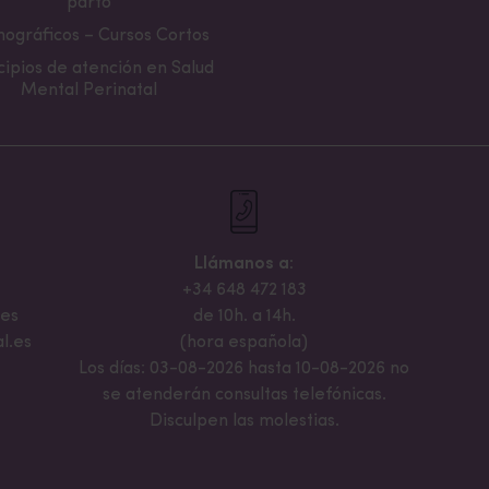
parto
ográficos – Cursos Cortos
cipios de atención en Salud
Mental Perinatal
Llámanos a:
+34 648 472 183
.es
de 10h. a 14h.
l.es
(hora española)
Los días: 03-08-2026 hasta 10-08-2026 no
se atenderán consultas telefónicas.
Disculpen las molestias.