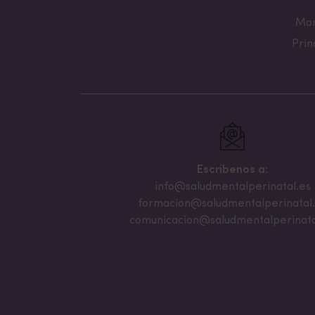
Mon
Prin
Escribenos a:
info@saludmentalperinatal.es
formacion@saludmentalperinatal
comunicacion@saludmentalperinata