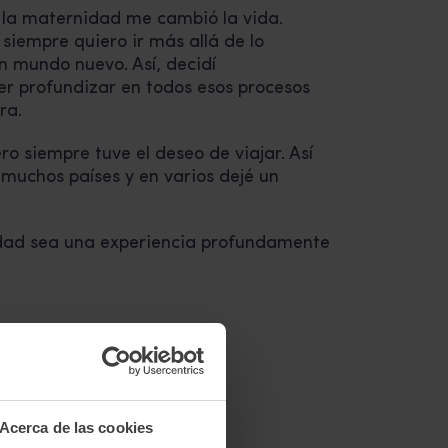
y la maternidad me cambió la vida.
siempre quiero ir más allá de lo
n mundo nuevo. Así, decidí
er profundizar en todos esos procesos
ra.
ro siempre tuve el deseo de viajar. Así
muchos países y en varios dejé un
dad sea una experiencia profundamente
Acerca de las cookies