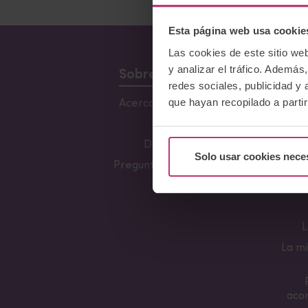
Esta página web usa cookie
Las cookies de este sitio we
y analizar el tráfico. Ademá
Sobre Nosotros
redes sociales, publicidad y
que hayan recopilado a parti
Acerca del Instituto
Conf
Lacta
Equipo
Fun
Docentes
Solo usar cookies nece
Preguntas frecuentes
Her
L
La mi
aco