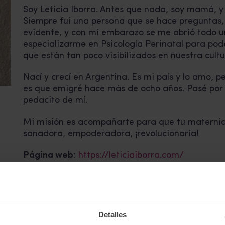
Soy Leticia Iborra. Antes que nada, soy mamá, 
Siempre fui una persona que se hace preguntas, 
evidente, y con mi embarazo se me abrió todo u
especializarme en Psicología Perinatal para pod
que están tan poco visibilizados en nuestra cultu
Nací y crecí en Argentina. Es mi país y lo amo, pe
es que emigré hace más de ocho años. Pasé por 
pedacito de mí.
Mi misión es acompañarte para que tu materni
sanadora, empoderadora, ¡revolucionaria!
Página web:
https://leticiaiborra.com/
Ofrece servicios Online
Volver al listado
Detalles