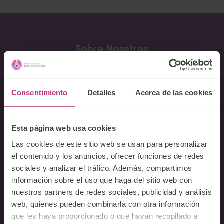
Sobre Nosotros
Acerca del Instituto
Equipo
Consentimiento
Detalles
Acerca de las cookies
Docentes
Preguntas frecuentes
Esta página web usa cookies
Cursos
Las cookies de este sitio web se usan para personalizar
el contenido y los anuncios, ofrecer funciones de redes
Conferencia Neurociencia de la Lactancia y aplicaciones
sociales y analizar el tráfico. Además, compartimos
clínicas
información sobre el uso que haga del sitio web con
Fundamentos en Salud Mental Perinatal
nuestros partners de redes sociales, publicidad y análisis
Herramientas de Psicoterapia Perinatal
web, quienes pueden combinarla con otra información
Psiquiatría perinatal
que les haya proporcionado o que hayan recopilado a