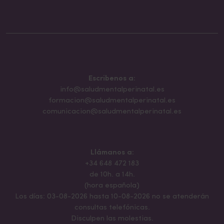
Escribenos a:
info@saludmentalperinatal.es
formacion@saludmentalperinatal.es
comunicacion@saludmentalperinatal.es
Llámanos a:
+34 648 472 183
de 10h. a 14h.
(hora española)
Los días: 03-08-2026 hasta 10-08-2026 no se atenderán
consultas telefónicas.
Disculpen las molestias.