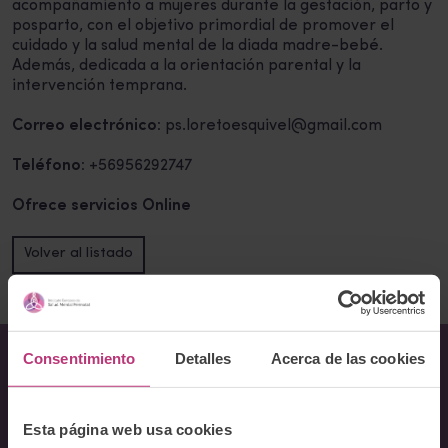
acompañamiento a mujeres durante la gestación, parto y
posparto, con el objetivo primordial de promover el
cuidado y la salud mental de la diada madre-bebé.
Además, dedicada a la orientación parental y la
intervención temprana.
Correo electrónico:
ps.loretoesquivel@gmail.com
Teléfono:
+56956292747
Ofrece servicios Online
Volver al listado
Consentimiento
Detalles
Acerca de las cookies
Sobre Nosotros
Esta página web usa cookies
Acerca del Instituto