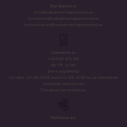
Escribenos a:
info@saludmentalperinatal.es
formacion@saludmentalperinatal.es
comunicacion@saludmentalperinatal.es
Llámanos a:
+34 648 472 183
de 10h. a 14h.
(hora española)
Los días: 03-08-2026 hasta 10-08-2026 no se atenderán
consultas telefónicas.
Disculpen las molestias.
Visítanos en: