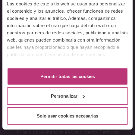
Las cookies de este sitio web se usan para personalizar
Equipo
el contenido y los anuncios, ofrecer funciones de redes
Docentes
sociales y analizar el tráfico. Además, compartimos
Preguntas frecuentes
información sobre el uso que haga del sitio web con
nuestros partners de redes sociales, publicidad y análisis
Cursos
web, quienes pueden combinarla con otra información
que les haya proporcionado o que hayan recopilado a
Conferencia Neurociencia de la Lactancia y aplicaciones
partir del uso que haya hecho de sus servicios.
clínicas
Fundamentos en Salud Mental Perinatal
Herramientas de Psicoterapia Perinatal
Permitir todas las cookies
Psiquiatría perinatal
Lactancia y Salud Mental
Personalizar
La mirada perinatal en el ámbito social
Formación avanzada en acompañamiento y atención al
parto
Solo usar cookies necesarias
Monográficos – Cursos Cortos
Principios de atención en Salud Mental Perinatal