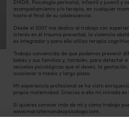
EMDR, Psicología perinatal, infantil y juvenil y n
acompañamiento y/o terapia, en cualquier momen
hasta el final de su adolescencia.
Desde el 2007 me dedico al trabajo con experien
interés en el trauma preverbal, la violencia obst
es integrador y para ello utilizo terapia cogni
Trabajo convencida de que podemos prevenir difi
bebés y sus familias y, también, para detectar e
secuelas psicológicas que el deseo, la gestación
ocasionar a medio y largo plazo.
Mi experiencia profesional se ha visto enriquecid
propia maternidad. Gracias a ello mi mirada e
Si quieres conocer más de mí y cómo trabajo p
www.mariafernandezpsicologa.com.
Correo electrónico:
info@mariafernandezpsico