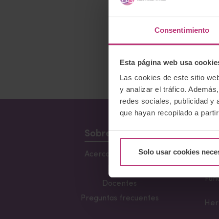
Consentimiento
Esta página web usa cookie
Las cookies de este sitio we
y analizar el tráfico. Ademá
redes sociales, publicidad y
que hayan recopilado a parti
Sobre Nosotros
Solo usar cookies nece
Acerca del Instituto
Conf
Lacta
Equipo
Fun
Docentes
Preguntas frecuentes
Her