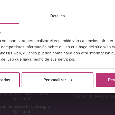
Página web:
http://mariafernandezpsicologa.c
Detalles
Teléfono:
644 639 92
Volver al listado
s
b se usan para personalizar el contenido y los anuncios, ofrecer
s, compartimos información sobre el uso que haga del sitio web 
 análisis web, quienes pueden combinarla con otra información q
r del uso que haya hecho de sus servicios.
Cursos
Comunicación
sarias
Personalizar
Per
erencia Neurociencia de la
Apariciones en medio
ncia y aplicaciones clínicas
Notas de prensa
damentos en Salud Mental
Campañas divulgativa
Perinatal
ramientas de Psicoterapia
Perinatal