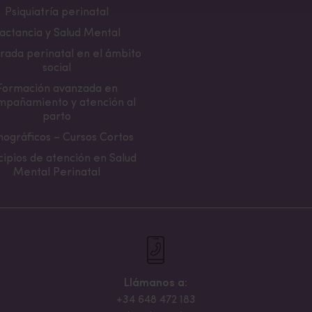
Psiquiatría perinatal
actancia y Salud Mental
rada perinatal en el ámbito
social
Formación avanzada en
mpañamiento y atención al
parto
ográficos – Cursos Cortos
cipios de atención en Salud
Mental Perinatal
Llámanos a:
+34 648 472 183