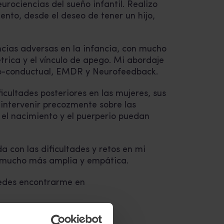
eurociencias del sueño infantil. Realizo
to, desde el deseo de tener un hijo,
cias adversas en la infancia, con mucho
étrica y el vínculo de apego. Mi abordaje
tivo-conductual, EMDR y Neurofeedback.
cultades posteriores en las mujeres, sus
 intervenir precozmente sobre las
, el nacimiento y el puerperio puedan
a con las dificultades y retos en mi
s mucho más amplia y empática.
uedes encontrarme en
loga.com