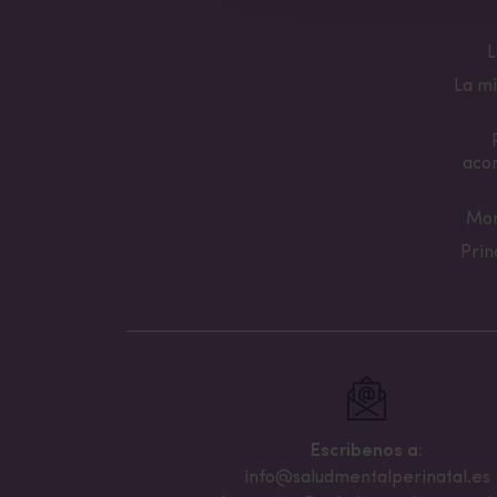
L
La mi
aco
Mon
Prin
Escribenos a:
info@saludmentalperinatal.es