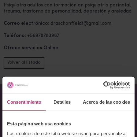
Psiquiatra adultos con formación en psiquiatría perinatal,
trauma, trastorno de personalidad, depresión y ansiedad
Correo electrónico:
draschonffeldt@gmail.com
Teléfono:
+56978783967
Ofrece servicios Online
Volver al listado
Consentimiento
Detalles
Acerca de las cookies
Sobre Nosotros
Acerca del Instituto
Esta página web usa cookies
Equipo
Las cookies de este sitio web se usan para personalizar
Docentes