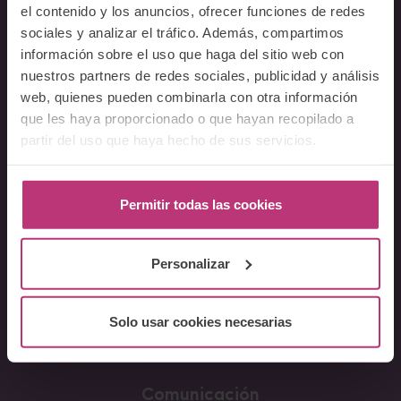
el contenido y los anuncios, ofrecer funciones de redes
Preguntas frecuentes
sociales y analizar el tráfico. Además, compartimos
información sobre el uso que haga del sitio web con
Cursos
nuestros partners de redes sociales, publicidad y análisis
web, quienes pueden combinarla con otra información
Conferencia Neurociencia de la Lactancia y aplicaciones
que les haya proporcionado o que hayan recopilado a
clínicas
partir del uso que haya hecho de sus servicios.
Fundamentos en Salud Mental Perinatal
Herramientas de Psicoterapia Perinatal
Psiquiatría perinatal
Permitir todas las cookies
Lactancia y Salud Mental
La mirada perinatal en el ámbito social
Personalizar
Formación avanzada en acompañamiento y atención al
parto
Solo usar cookies necesarias
Monográficos – Cursos Cortos
Principios de atención en Salud Mental Perinatal
Comunicación