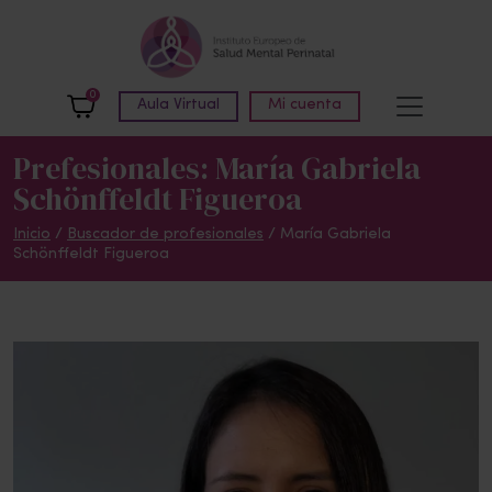
Skip to main content
0
Aula Virtual
Mi cuenta
Prefesionales: María Gabriela
Schönffeldt Figueroa
Inicio
/
Buscador de profesionales
/ María Gabriela
Schönffeldt Figueroa