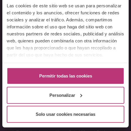
Acerca del Instituto
Las cookies de este sitio web se usan para personalizar
Equipo
el contenido y los anuncios, ofrecer funciones de redes
Docentes
sociales y analizar el tráfico. Además, compartimos
Preguntas frecuentes
información sobre el uso que haga del sitio web con
nuestros partners de redes sociales, publicidad y análisis
web, quienes pueden combinarla con otra información
Cursos
que les haya proporcionado o que hayan recopilado a
Conferencia Neurociencia de la Lactancia y aplicaciones
partir del uso que haya hecho de sus servicios.
clínicas
Fundamentos en Salud Mental Perinatal
Permitir todas las cookies
Herramientas de Psicoterapia Perinatal
Psiquiatría perinatal
Lactancia y Salud Mental
Personalizar
La mirada perinatal en el ámbito social
Formación avanzada en acompañamiento y atención al
Solo usar cookies necesarias
parto
Monográficos – Cursos Cortos