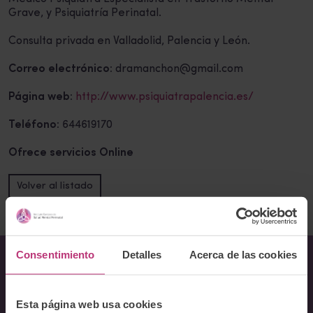
Grave, y Psiquiatría Perinatal.
Consulta privada en Valladolid, Palencia y León.
Correo electrónico:
dramanchon@gmail.com
Página web:
http://www.psiquiatrapalencia.es/
Teléfono:
644619170
Ofrece servicios Online
Volver al listado
Consentimiento
Detalles
Acerca de las cookies
Sobre Nosotros
Esta página web usa cookies