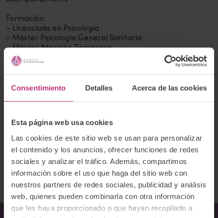
Formación:
– Licenciada en Psicología
– Máster Psicología General Sanitaria
– Máster Atención Temprana
– Formación específica en Psicología Perinatal
– Formación certificada como Asesora de Lactancia
Correo electrónico:
hola@mariapalos.com
Consentimiento
Detalles
Acerca de las cookies
Página web:
https://www.mariapalos.com/
Esta página web usa cookies
Teléfono:
634187692
Las cookies de este sitio web se usan para personalizar
Ofrece servicios Online
el contenido y los anuncios, ofrecer funciones de redes
sociales y analizar el tráfico. Además, compartimos
Volver al listado
información sobre el uso que haga del sitio web con
nuestros partners de redes sociales, publicidad y análisis
web, quienes pueden combinarla con otra información
que les haya proporcionado o que hayan recopilado a