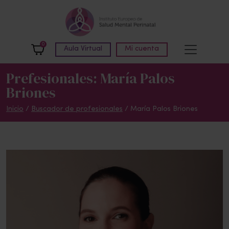
Skip to main content
0
Aula Virtual
Mi cuenta
Prefesionales: María Palos
Briones
Inicio
/
Buscador de profesionales
/ María Palos Briones