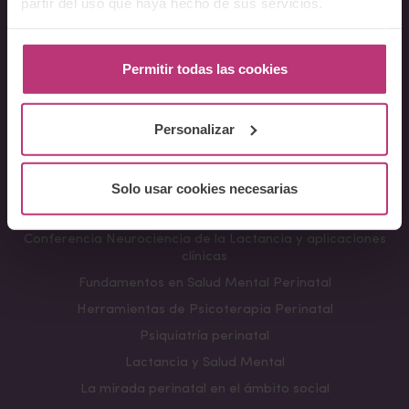
partir del uso que haya hecho de sus servicios.
Sobre Nosotros
Permitir todas las cookies
Acerca del Instituto
Equipo
Personalizar
Docentes
Preguntas frecuentes
Solo usar cookies necesarias
Cursos
Conferencia Neurociencia de la Lactancia y aplicaciones
clínicas
Fundamentos en Salud Mental Perinatal
Herramientas de Psicoterapia Perinatal
Psiquiatría perinatal
Lactancia y Salud Mental
La mirada perinatal en el ámbito social