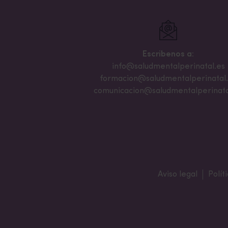
Escribenos a:
info@saludmentalperinatal.es
formacion@saludmentalperinatal
comunicacion@saludmentalperinata
Aviso legal
Polít