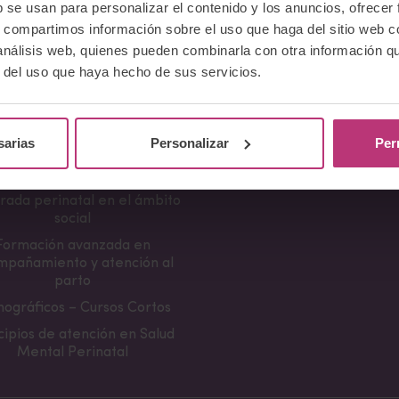
b se usan para personalizar el contenido y los anuncios, ofrecer
erencia Neurociencia de la
Apariciones en medio
s, compartimos información sobre el uso que haga del sitio web 
ncia y aplicaciones clínicas
Notas de prensa
 análisis web, quienes pueden combinarla con otra información q
damentos en Salud Mental
Campañas divulgativa
r del uso que haya hecho de sus servicios.
Perinatal
ramientas de Psicoterapia
Perinatal
sarias
Personalizar
Per
Psiquiatría perinatal
actancia y Salud Mental
rada perinatal en el ámbito
social
Formación avanzada en
mpañamiento y atención al
parto
ográficos – Cursos Cortos
cipios de atención en Salud
Mental Perinatal