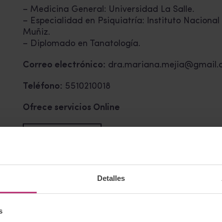
– Medicina General: Universidad La Salle.
– Especialidad en Psiquiatría: Instituto Naciona
Muñiz.
– Diplomado en Tanatología.
Correo electrónico:
dra.mariana.mejia@gmail.
Teléfono:
5510210018
Ofrece servicios Online
Volver al listado
Detalles
Cursos
Comunicación
s