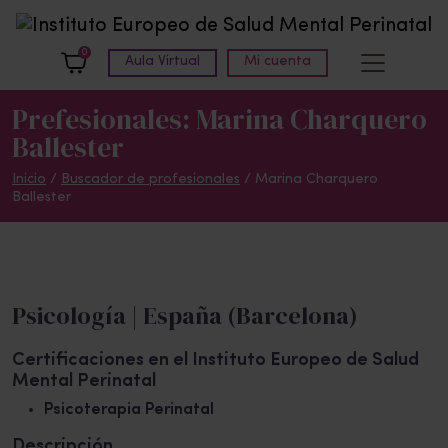
Skip to main content
0
Aula Virtual
Mi cuenta
Prefesionales: Marina Charquero
Ballester
Inicio
/
Buscador de profesionales
/ Marina Charquero
Ballester
Psicología | España (Barcelona)
Certificaciones en el Instituto Europeo de Salud
Mental Perinatal
Psicoterapia Perinatal
Descripción