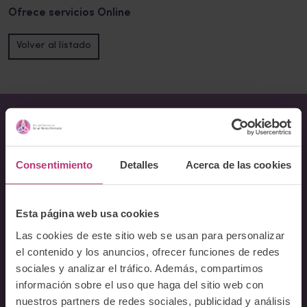
Ofrece servicios Online
Volver al listado
Sobre Nosotros
Consentimiento
Detalles
Acerca de las cookies
Acerca del Instituto
Equipo
Docentes
Esta página web usa cookies
Preguntas frecuentes
Las cookies de este sitio web se usan para personalizar
el contenido y los anuncios, ofrecer funciones de redes
Cursos
sociales y analizar el tráfico. Además, compartimos
información sobre el uso que haga del sitio web con
Conferencia Neurociencia de la Lactancia y aplicaciones
nuestros partners de redes sociales, publicidad y análisis