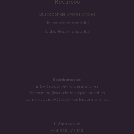
Recursos
Buscador de profesionales
Libros recomendados
Webs Recomendadas
Escribenos a:
info@saludmentalperinatal.es
formacion@saludmentalperinatal.es
comunicacion@saludmentalperinatal.es
Llámanos a:
+34 648 472 183