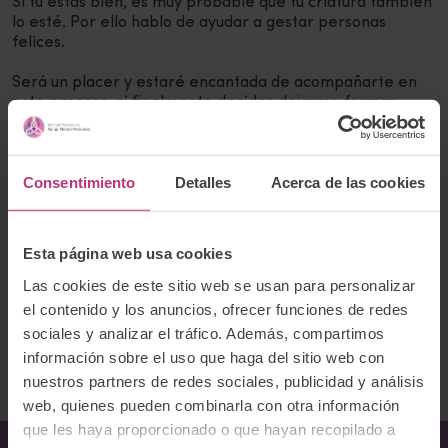
Si tú estás bien, es muy probable que tu criatura también
lo esté. Por ello hablo de ayudar a gestar personas
felices.
Será un placer y estaré encantada de acompañarte en
este proceso, si finalmente decides dejarme formar
parte de tu historia.
Un abrazo,
Consentimiento
Detalles
Acerca de las cookies
Marina
Correo electrónico:
m.ribasortiz@gmail.com
Esta página web usa cookies
Página web:
http://www.marinaribaspsicologa.com/
Las cookies de este sitio web se usan para personalizar
Teléfono:
674526170
el contenido y los anuncios, ofrecer funciones de redes
sociales y analizar el tráfico. Además, compartimos
Volver al listado
información sobre el uso que haga del sitio web con
nuestros partners de redes sociales, publicidad y análisis
web, quienes pueden combinarla con otra información
que les haya proporcionado o que hayan recopilado a