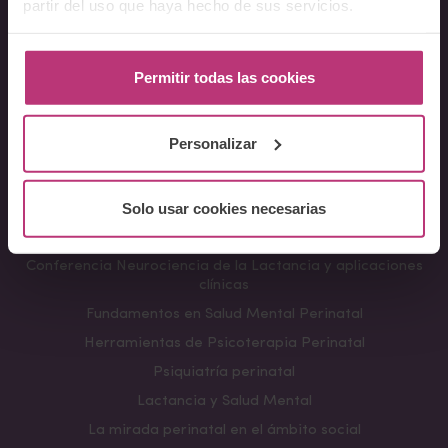
partir del uso que haya hecho de sus servicios.
Sobre Nosotros
Permitir todas las cookies
Acerca del Instituto
Equipo
Personalizar
Docentes
Preguntas frecuentes
Solo usar cookies necesarias
Cursos
Conferencia Neurociencia de la Lactancia y aplicaciones
clínicas
Fundamentos en Salud Mental Perinatal
Herramientas de Psicoterapia Perinatal
Psiquiatría perinatal
Lactancia y Salud Mental
La mirada perinatal en el ámbito social