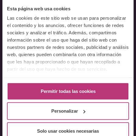
Esta página web usa cookies
Sobre Nosotros
Las cookies de este sitio web se usan para personalizar
el contenido y los anuncios, ofrecer funciones de redes
Acerca del Instituto
sociales y analizar el tráfico. Además, compartimos
Equipo
información sobre el uso que haga del sitio web con
Docentes
nuestros partners de redes sociales, publicidad y análisis
Preguntas frecuentes
web, quienes pueden combinarla con otra información
que les haya proporcionado o que hayan recopilado a
Cursos
partir del uso que haya hecho de sus servicios.
Conferencia Neurociencia de la Lactancia y aplicaciones
clínicas
Permitir todas las cookies
Fundamentos en Salud Mental Perinatal
Herramientas de Psicoterapia Perinatal
Personalizar
Psiquiatría perinatal
Lactancia y Salud Mental
La mirada perinatal en el ámbito social
Solo usar cookies necesarias