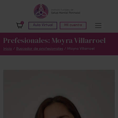
Skip to main content
0
Aula Virtual
Mi cuenta
Prefesionales: Moyra Villarroel
Inicio
/
Buscador de profesionales
/ Moyra Villarroel