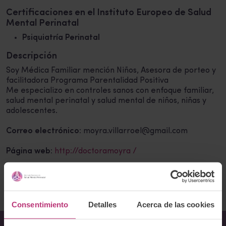
Certificaciones en el Instituto Europeo de Salud
Mental Perinatal
Psiquiatría Perinatal
Descripción
Soy Médica Familiar mención Niños, Asesora de porteo y
facilitadora Programa Parentalidad Positiva
Me especializo en controles sanos con enfoque familiar,
salud mental perinatal y salud mental de niños, niñas y
adolescentes.
Correo electrónico:
moyra.villarroel@gmail.com
Página web:
http://doctoramoyra /
Volver al listado
Consentimiento
Detalles
Acerca de las cookies