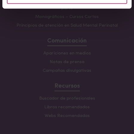
Formación avanzada en acompañamiento y atención al
parto
Monográficos – Cursos Cortos
Principios de atención en Salud Mental Perinatal
Comunicación
Apariciones en medios
Notas de prensa
Campañas divulgativas
Recursos
Buscador de profesionales
Libros recomendados
Webs Recomendadas