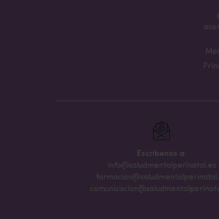
aco
Mon
Prin
Escribenos a:
info@saludmentalperinatal.es
formacion@saludmentalperinatal
comunicacion@saludmentalperinata