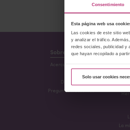
Consentimiento
Esta página web usa cookie
Las cookies de este sitio we
y analizar el tráfico. Ademá
redes sociales, publicidad y
Sobre Nosotros
que hayan recopilado a parti
Acerca del Instituto
Conf
Lacta
Equipo
Solo usar cookies nece
Fun
Docentes
Preguntas frecuentes
Her
L
La mi