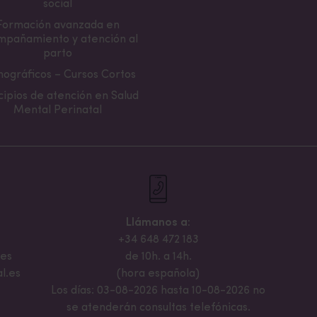
social
Formación avanzada en
mpañamiento y atención al
parto
ográficos – Cursos Cortos
cipios de atención en Salud
Mental Perinatal
Llámanos a:
+34 648 472 183
.es
de 10h. a 14h.
l.es
(hora española)
Los días: 03-08-2026 hasta 10-08-2026 no
se atenderán consultas telefónicas.