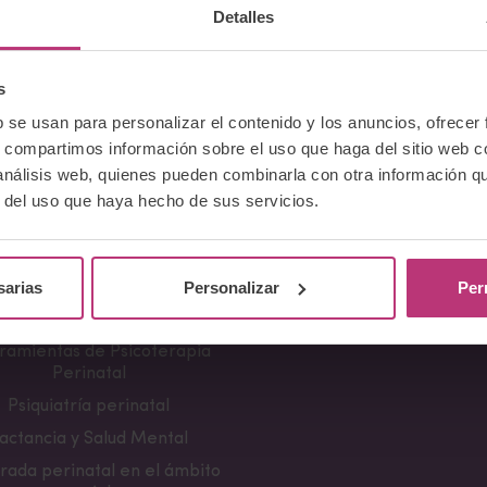
Detalles
Volver al listado
s
b se usan para personalizar el contenido y los anuncios, ofrecer
s, compartimos información sobre el uso que haga del sitio web 
 análisis web, quienes pueden combinarla con otra información q
Cursos
Comunicación
r del uso que haya hecho de sus servicios.
erencia Neurociencia de la
Apariciones en medio
ncia y aplicaciones clínicas
Notas de prensa
sarias
Personalizar
Per
damentos en Salud Mental
Campañas divulgativa
Perinatal
ramientas de Psicoterapia
Perinatal
Psiquiatría perinatal
actancia y Salud Mental
rada perinatal en el ámbito