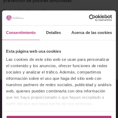
prevención de posibles dificultades.
Trabajo desde un enfoque cercano, sin juicio, ofreciendo
un espacio seguro donde poder sentirse comprendida,
acompañada y sostenida, además de dar soporte a la
pareja.
Consentimiento
Detalles
Acerca de las cookies
Correo electrónico:
psicologia.nuriariera@gmail.com
Página web:
http://nro.psicologia/
Esta página web usa cookies
Las cookies de este sitio web se usan para personalizar
Volver al listado
el contenido y los anuncios, ofrecer funciones de redes
sociales y analizar el tráfico. Además, compartimos
información sobre el uso que haga del sitio web con
nuestros partners de redes sociales, publicidad y análisis
web, quienes pueden combinarla con otra información
que les haya proporcionado o que hayan recopilado a
Sobre Nosotros
partir del uso que haya hecho de sus servicios.
Acerca del Instituto
Equipo