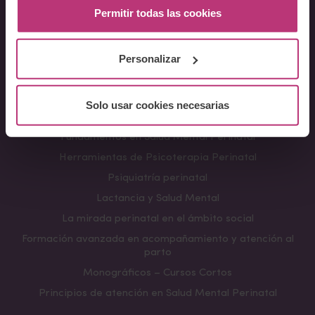
Permitir todas las cookies
Docentes
Preguntas frecuentes
Personalizar
Cursos
Conferencia Neurociencia de la Lactancia y aplicaciones
Solo usar cookies necesarias
clínicas
Fundamentos en Salud Mental Perinatal
Herramientas de Psicoterapia Perinatal
Psiquiatría perinatal
Lactancia y Salud Mental
La mirada perinatal en el ámbito social
Formación avanzada en acompañamiento y atención al
parto
Monográficos – Cursos Cortos
Principios de atención en Salud Mental Perinatal