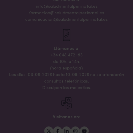
Escribenos a:
info@saludmentalperinatal.es
formacion@saludmentalperinatal.es
comunicacion@saludmentalperinatal.es
Llámanos a:
+34 648 472 183
de 10h. a 14h.
(hora española)
Los días: 03-08-2026 hasta 10-08-2026 no se atenderán
consultas telefónicas.
Disculpen las molestias.
Visítanos en: