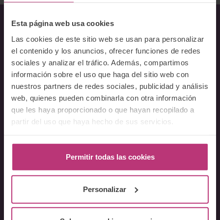
Esta página web usa cookies
Las cookies de este sitio web se usan para personalizar
Sobre Nosotros
el contenido y los anuncios, ofrecer funciones de redes
Acerca del Instituto
sociales y analizar el tráfico. Además, compartimos
información sobre el uso que haga del sitio web con
Equipo
nuestros partners de redes sociales, publicidad y análisis
Docentes
web, quienes pueden combinarla con otra información
Preguntas frecuentes
que les haya proporcionado o que hayan recopilado a
partir del uso que haya hecho de sus servicios.
Cursos
Conferencia Neurociencia de la Lactancia y aplicaciones
Permitir todas las cookies
clínicas
Fundamentos en Salud Mental Perinatal
Herramientas de Psicoterapia Perinatal
Personalizar
Psiquiatría perinatal
Lactancia y Salud Mental