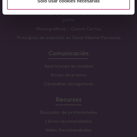
Solo usar cookies necesarias
La mirada perinatal en el ámbito social
Formación avanzada en acompañamiento y atención al
parto
Monográficos – Cursos Cortos
Principios de atención en Salud Mental Perinatal
Comunicación
Apariciones en medios
Notas de prensa
Campañas divulgativas
Recursos
Buscador de profesionales
Libros recomendados
Webs Recomendadas