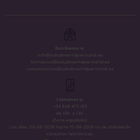
Escribenos a:
info@saludmentalperinatal.es
formacion@saludmentalperinatal.es
comunicacion@saludmentalperinatal.es
Llámanos a:
+34 648 472 183
de 10h. a 14h.
(hora española)
Los días: 03-08-2026 hasta 10-08-2026 no se atenderán
consultas telefónicas.