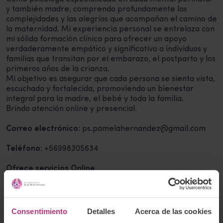
y también madre, comprendo profundamente las
complejidades y las alegrías que acompañan el camino de
la maternidad. Mi experiencia personal se entrelaza con
mi sólida formación clínica para ofrecer un apoyo
verdaderamente empático y significativo a individuos y
familias que transitan por el embarazo, el postparto y los
primeros años de la crianza.
Mi objetivo es asegurar que cada persona se sienta vista,
escuchada y fortalecida, promoviendo un bienestar
integral para la madre, el bebé y toda la familia.
Brindo atención online y presencial.
Correo electrónico:
ps.pamelahernandez@gmail.com
Teléfono:
+56998305634
Ofrece servicios Online
Volver al listado
Consentimiento
Detalles
Acerca de las cookies