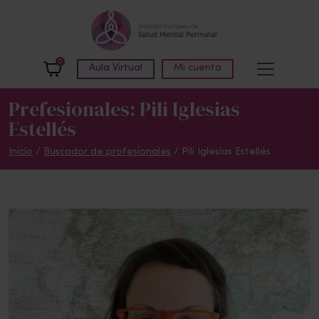
Skip to main content
0
Aula Virtual
Mi cuenta
Prefesionales: Pili Iglesias
Estellés
Inicio
/
Buscador de profesionales
/ Pili Iglesias Estellés