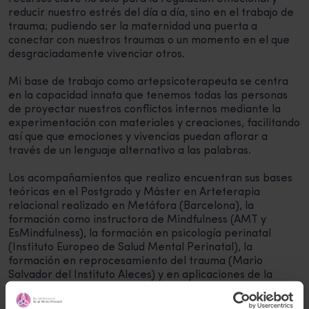
reducir nuestro estrés del día a día, sino en el trabajo de
trauma; pudiendo ser la maternidad una puerta a
conectar con nuestros traumas o un momento en el que
desgraciadamente vivenciar otros.
Mi base de trabajo como artepsicoterapeuta se centra
en la capacidad innata que tenemos todas las personas
de proyectar nuestros conflictos internos mediante la
experimentación con materiales y creaciones, facilitando
así que que emociones y vivencias puedan aflorar a
través de un lenguaje alternativo a las palabras.
Los acompañamientos que realizo encuentran sus bases
teóricas en el Postgrado y Máster en Arteterapia
relacional realizado en Metáfora (Barcelona), la
formación como instructora de Mindfulness (AMT y
EsMindfulness), la formación en psicología perinatal
(Instituto Europeo de Salud Mental Perinatal), la
formación en reprocesamiento del trauma (Mario
Salvador del Instituto Aleces) y en aplicaciones de la
arteterapia en trauma (Cathy Malchiodi con el Instituto
Cuatro Ciclos) entre otras. Siendo la Teoría del Apego, los