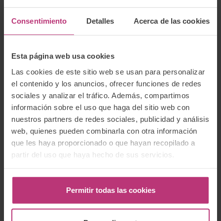
factores terapéuticos grupales, la visión ecosistémica, el
Mindful Birthing & Parenting, los aportes de la
Consentimiento
Detalles
Acerca de las cookies
neurociencia y las bases de la psicoterapia relacional
algunos de los marcos que sostienen mi trabajo. También
es muy importante para mi formarme en procesos
creativos como los experienciados con Segni Mossi
Esta página web usa cookies
(Fundació Tàpies, Barcelona) y Pedagogías Invisibles
Las cookies de este sitio web se usan para personalizar
(Matadero, Madrid)
el contenido y los anuncios, ofrecer funciones de redes
Puedes seguir más sobre mí en mi web y en mi
sociales y analizar el tráfico. Además, compartimos
instragram @proyectoconectarte
información sobre el uso que haga del sitio web con
nuestros partners de redes sociales, publicidad y análisis
Si sientes que te faltan las palabras para expresar lo que
web, quienes pueden combinarla con otra información
estás viviendo, hablamos!
que les haya proporcionado o que hayan recopilado a
Gracias!
partir del uso que haya hecho de sus servicios.
Correo electrónico:
proyectoconectarte@gmail.com
Permitir todas las cookies
Página web:
http://www.proyectoconectarte.com/
Teléfono:
619482800