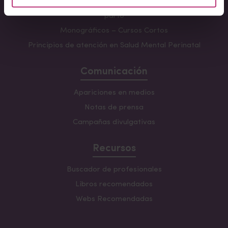
Formación avanzada en acompañamiento y atención al
parto
Monográficos – Cursos Cortos
Principios de atención en Salud Mental Perinatal
Comunicación
Apariciones en medios
Notas de prensa
Campañas divulgativas
Recursos
Buscador de profesionales
Libros recomendados
Webs Recomendadas