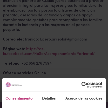
institución pionera en Ciudad Juárez destinada a proveer
atención integral para las mujeres y sus familias durante
el embarazo, parto y posparto a través de atención
prenatal, asesorías de lactancia y grupos de apoyo
completamente gratuitos para acompañar a las familias
durante la lactancia y a las mujeres en el período
posparto.
Correo electrónico:
lucero.arreola@gmail.com
Página web:
https://es-
la.facebook.com/NaSerAcompanamientoPerinatal/
Teléfono:
+52 656 276 7594
Ofrece servicios Online
Volver al listado
Consentimiento
Detalles
Acerca de las cookies