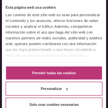
Esta página web usa cookies
Sobre Nosotros
Las cookies de este sitio web se usan para personalizar
el contenido y los anuncios, ofrecer funciones de redes
Acerca del Instituto
sociales y analizar el tráfico. Además, compartimos
Equipo
información sobre el uso que haga del sitio web con
Docentes
nuestros partners de redes sociales, publicidad y análisis
Preguntas frecuentes
web, quienes pueden combinarla con otra información
que les haya proporcionado o que hayan recopilado a
Cursos
partir del uso que haya hecho de sus servicios.
Conferencia Neurociencia de la Lactancia y aplicaciones
clínicas
Permitir todas las cookies
Fundamentos en Salud Mental Perinatal
Herramientas de Psicoterapia Perinatal
Personalizar
Psiquiatría perinatal
Lactancia y Salud Mental
La mirada perinatal en el ámbito social
Solo usar cookies necesarias