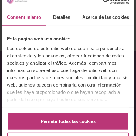
Teléfono:
606469066
Ofrece servicios Online
Consentimiento
Detalles
Acerca de las cookies
Volver al listado
Esta página web usa cookies
Las cookies de este sitio web se usan para personalizar
el contenido y los anuncios, ofrecer funciones de redes
sociales y analizar el tráfico. Además, compartimos
información sobre el uso que haga del sitio web con
Sobre Nosotros
nuestros partners de redes sociales, publicidad y análisis
web, quienes pueden combinarla con otra información
Acerca del Instituto
que les haya proporcionado o que hayan recopilado a
Equipo
partir del uso que haya hecho de sus servicios.
Docentes
Preguntas frecuentes
Permitir todas las cookies
Cursos