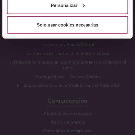
Conferencia Neurociencia de la Lactancia y aplicaciones
Personalizar
clínicas
Fundamentos en Salud Mental Perinatal
Solo usar cookies necesarias
Herramientas de Psicoterapia Perinatal
Psiquiatría perinatal
Lactancia y Salud Mental
La mirada perinatal en el ámbito social
Formación avanzada en acompañamiento y atención al
parto
Monográficos – Cursos Cortos
Principios de atención en Salud Mental Perinatal
Comunicación
Apariciones en medios
Notas de prensa
Campañas divulgativas