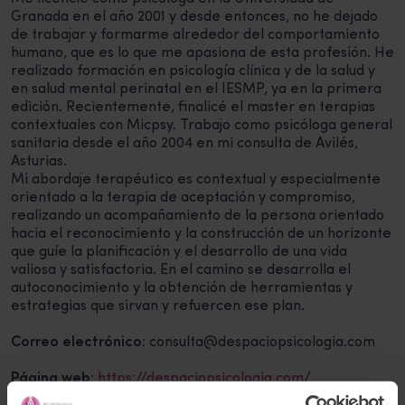
Granada en el año 2001 y desde entonces, no he dejado
de trabajar y formarme alrededor del comportamiento
humano, que es lo que me apasiona de esta profesión. He
realizado formación en psicología clínica y de la salud y
en salud mental perinatal en el IESMP, ya en la primera
edición. Recientemente, finalicé el master en terapias
contextuales con Micpsy. Trabajo como psicóloga general
sanitaria desde el año 2004 en mi consulta de Avilés,
Asturias.
Mi abordaje terapéutico es contextual y especialmente
orientado a la terapia de aceptación y compromiso,
realizando un acompañamiento de la persona orientado
hacia el reconocimiento y la construcción de un horizonte
que guíe la planificación y el desarrollo de una vida
valiosa y satisfactoria. En el camino se desarrolla el
autoconocimiento y la obtención de herramientas y
estrategias que sirvan y refuercen ese plan.
Correo electrónico:
consulta@despaciopsicologia.com
Página web:
https://despaciopsicologia.com/