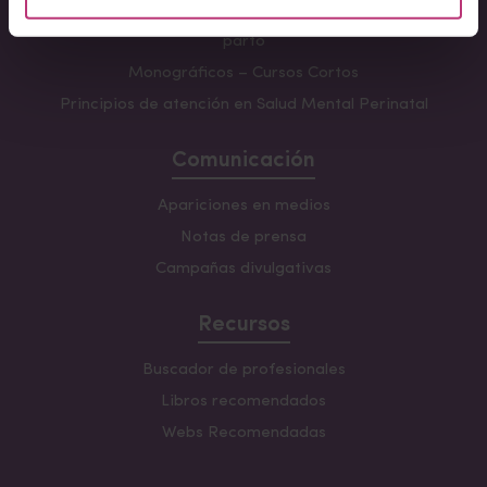
Formación avanzada en acompañamiento y atención al
parto
Monográficos – Cursos Cortos
Principios de atención en Salud Mental Perinatal
Comunicación
Apariciones en medios
Notas de prensa
Campañas divulgativas
Recursos
Buscador de profesionales
Libros recomendados
Webs Recomendadas