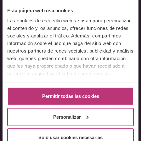
Esta página web usa cookies
Sobre Nosotros
Las cookies de este sitio web se usan para personalizar
el contenido y los anuncios, ofrecer funciones de redes
Acerca del Instituto
sociales y analizar el tráfico. Además, compartimos
Equipo
información sobre el uso que haga del sitio web con
Docentes
nuestros partners de redes sociales, publicidad y análisis
Preguntas frecuentes
web, quienes pueden combinarla con otra información
que les haya proporcionado o que hayan recopilado a
Cursos
partir del uso que haya hecho de sus servicios.
Conferencia Neurociencia de la Lactancia y aplicaciones
clínicas
Permitir todas las cookies
Fundamentos en Salud Mental Perinatal
Herramientas de Psicoterapia Perinatal
Personalizar
Psiquiatría perinatal
Lactancia y Salud Mental
Solo usar cookies necesarias
La mirada perinatal en el ámbito social