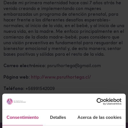
Desde mi primera maternidad hace casi 7 años atrás he
venido creando e implementando con mujeres
embarazadas un programa de atención prenatal, para
hacer frente a los diferentes desafíos esperables-
normales; al inicio de la vida, en el bebé, y al inicio de una
nueva vida, en la madre. Me enfoco principalmente en el
comienzo de la diada madre-bebé; pues considero que
una visión preventiva es fundamental para resguardar el
bienestar emocional y mental y, de esta manera; sentar
bases positivas y sólidas para el resto de la vida.
Correo electrónico:
psruthortega@gmail.com
Página web:
http://www.psruthortega.cl/
Teléfono:
+56991542009
Volver al listado
Consentimiento
Detalles
Acerca de las cookies