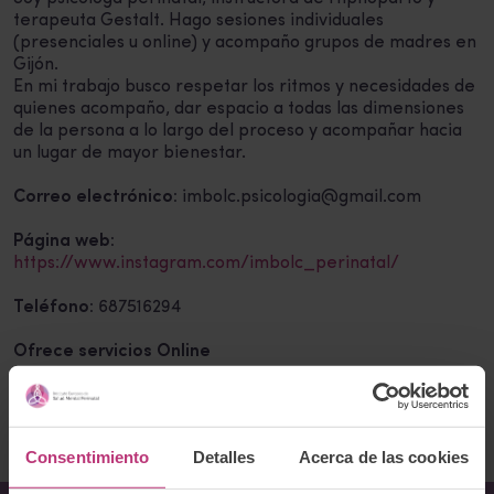
terapeuta Gestalt. Hago sesiones individuales
(presenciales u online) y acompaño grupos de madres en
Gijón.
En mi trabajo busco respetar los ritmos y necesidades de
quienes acompaño, dar espacio a todas las dimensiones
de la persona a lo largo del proceso y acompañar hacia
un lugar de mayor bienestar.
Correo electrónico:
imbolc.psicologia@gmail.com
Página web:
https://www.instagram.com/imbolc_perinatal/
Teléfono:
687516294
Ofrece servicios Online
Volver al listado
Consentimiento
Detalles
Acerca de las cookies