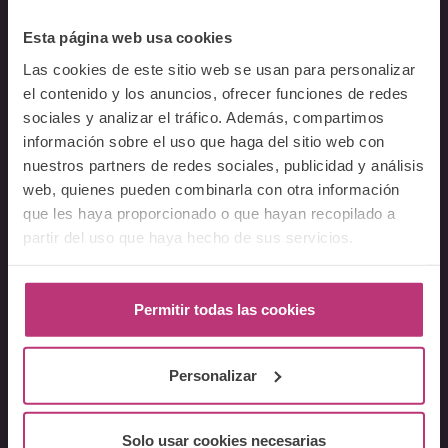
Esta página web usa cookies
Sobre Nosotros
Las cookies de este sitio web se usan para personalizar
el contenido y los anuncios, ofrecer funciones de redes
Acerca del Instituto
sociales y analizar el tráfico. Además, compartimos
Equipo
información sobre el uso que haga del sitio web con
Docentes
nuestros partners de redes sociales, publicidad y análisis
web, quienes pueden combinarla con otra información
Preguntas frecuentes
que les haya proporcionado o que hayan recopilado a
partir del uso que haya hecho de sus servicios.
Cursos
Conferencia Neurociencia de la Lactancia y aplicaciones
clínicas
Permitir todas las cookies
Fundamentos en Salud Mental Perinatal
Herramientas de Psicoterapia Perinatal
Personalizar
Psiquiatría perinatal
Lactancia y Salud Mental
Solo usar cookies necesarias
La mirada perinatal en el ámbito social