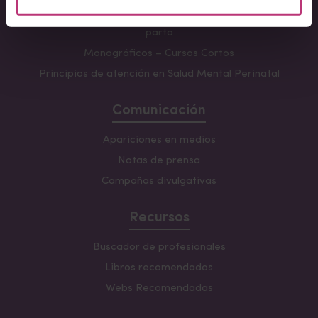
Formación avanzada en acompañamiento y atención al
parto
Monográficos – Cursos Cortos
Principios de atención en Salud Mental Perinatal
Comunicación
Apariciones en medios
Notas de prensa
Campañas divulgativas
Recursos
Buscador de profesionales
Libros recomendados
Webs Recomendadas