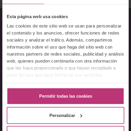
Esta página web usa cookies
Las cookies de este sitio web se usan para personalizar
Sobre Nosotros
el contenido y los anuncios, ofrecer funciones de redes
sociales y analizar el tráfico. Además, compartimos
Acerca del Instituto
información sobre el uso que haga del sitio web con
Equipo
nuestros partners de redes sociales, publicidad y análisis
Docentes
web, quienes pueden combinarla con otra información
Preguntas frecuentes
que les haya proporcionado o que hayan recopilado a
partir del uso que haya hecho de sus servicios.
Cursos
Conferencia Neurociencia de la Lactancia y aplicaciones
Permitir todas las cookies
clínicas
Fundamentos en Salud Mental Perinatal
Personalizar
Herramientas de Psicoterapia Perinatal
Psiquiatría perinatal