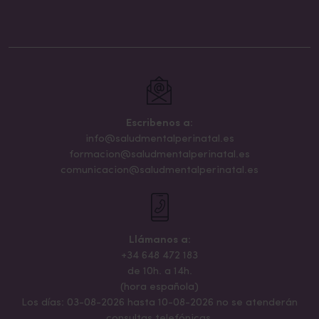
Escribenos a:
info@saludmentalperinatal.es
formacion@saludmentalperinatal.es
comunicacion@saludmentalperinatal.es
Llámanos a:
+34 648 472 183
de 10h. a 14h.
(hora española)
Los días: 03-08-2026 hasta 10-08-2026 no se atenderán
consultas telefónicas.