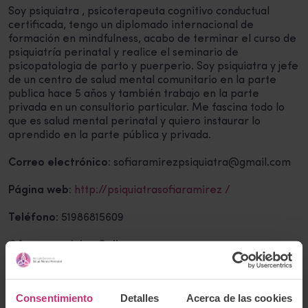
Soy psiquiatra , psicoterapeuta cognitivo conductual
certificada, tengo un diplomado internacional de
formación en mindfulness, acabo de terminar el curso de
psiquiatría perinatal y realice el seminario de
psicopatologia de parto y puerperio. Soy psiquiatra y jefe
de un centro de salud mental comunitario en la parte
publica hace 5 años y también trabajo en la parte
privada en un consultorio particular. Me fascina todo lo
que es salud mental perinatal y quiero instaurar lo
aprendido en la parte pública y privada.
Correo electrónico:
sofiaramirezpsiquiatra@gmail.com
Página web:
http://psiquiatrasofiaramirez /
Teléfono:
51986815609
Ofrece servicios Online
Volver al listado
Consentimiento
Detalles
Acerca de las cookies