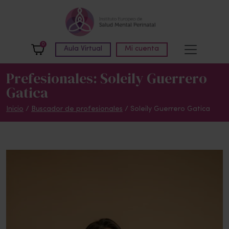
Skip to main content
0
Aula Virtual
Mi cuenta
Prefesionales: Soleily Guerrero
Gatica
Inicio
/
Buscador de profesionales
/ Soleily Guerrero Gatica