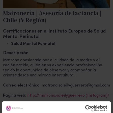
Matronería | Asesoría de lactancia |
Chile (V Región)
Certificaciones en el Instituto Europeo de Salud
Mental Perinatal
Salud Mental Perinatal
Descripción
Matrona apasionada por el cuidado de la madre y el
recién nacido, quién en su experiencia profesional ha
tenido la oportunidad de observar y acompañar la
crianza desde una mirada intercultural.
Correo electrónico:
matrona.soleilyguerrero@gmail.com
Página web:
http://matrona.soleilyguerrero (Instagram)/
Teléfono:
+56 934202608