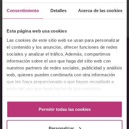
Ofrece servicios Online
Consentimiento
Detalles
Acerca de las cookies
Volver al listado
Esta página web usa cookies
Las cookies de este sitio web se usan para personalizar
el contenido y los anuncios, ofrecer funciones de redes
sociales y analizar el tráfico. Además, compartimos
Sobre Nosotros
información sobre el uso que haga del sitio web con
nuestros partners de redes sociales, publicidad y análisis
Acerca del Instituto
web, quienes pueden combinarla con otra información
Equipo
que les haya proporcionado o que hayan recopilado a
Docentes
partir del uso que haya hecho de sus servicios.
Preguntas frecuentes
Cursos
Permitir todas las cookies
Conferencia Neurociencia de la Lactancia y aplicaciones
clínicas
Personalizar