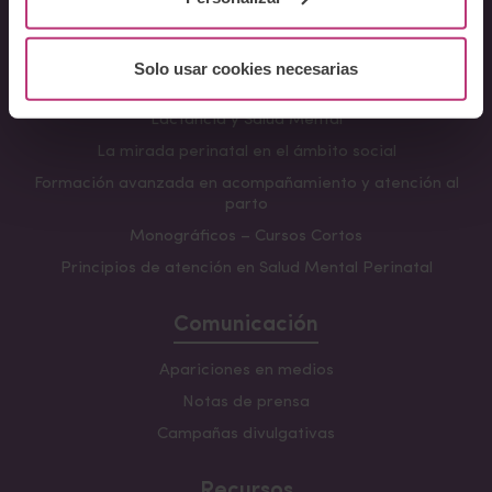
Fundamentos en Salud Mental Perinatal
Herramientas de Psicoterapia Perinatal
Solo usar cookies necesarias
Psiquiatría perinatal
Lactancia y Salud Mental
La mirada perinatal en el ámbito social
Formación avanzada en acompañamiento y atención al
parto
Monográficos – Cursos Cortos
Principios de atención en Salud Mental Perinatal
Comunicación
Apariciones en medios
Notas de prensa
Campañas divulgativas
Recursos